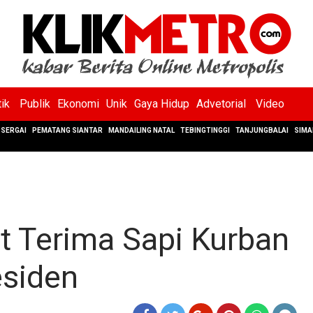
tik
Publik
Ekonomi
Unik
Gaya Hidup
Advetorial
Video
SERGAI
PEMATANG SIANTAR
MANDAILING NATAL
TEBINGTINGGI
TANJUNGBALAI
SIMA
 Terima Sapi Kurban
esiden