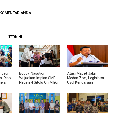
KOMENTAR ANDA
TERKINI
 Jadi
Bobby Nasution
Atasi Macet Jalur
, Rico
Wujudkan Impian SMP
Medan Zoo, Legislator
nya
Negeri 4 Sitolu Ori Miliki
Usul Kendaraan
cara
Gedung Permanen
Dialihkan Tembus ke
Jalur Royal Sumatera