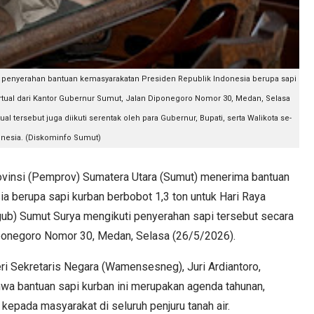
 penyerahan bantuan kemasyarakatan Presiden Republik Indonesia berupa sapi
irtual dari Kantor Gubernur Sumut, Jalan Diponegoro Nomor 30, Medan, Selasa
al tersebut juga diikuti serentak oleh para Gubernur, Bupati, serta Walikota se-
onesia. (Diskominfo Sumut)
nsi (Pemprov) Sumatera Utara (Sumut) menerima bantuan
a berupa sapi kurban berbobot 1,3 ton untuk Hari Raya
ub) Sumut Surya mengikuti penyerahan sapi tersebut secara
Diponegoro Nomor 30, Medan, Selasa (26/5/2026).
eri Sekretaris Negara (Wamensesneg), Juri Ardiantoro,
a bantuan sapi kurban ini merupakan agenda tahunan,
kepada masyarakat di seluruh penjuru tanah air.