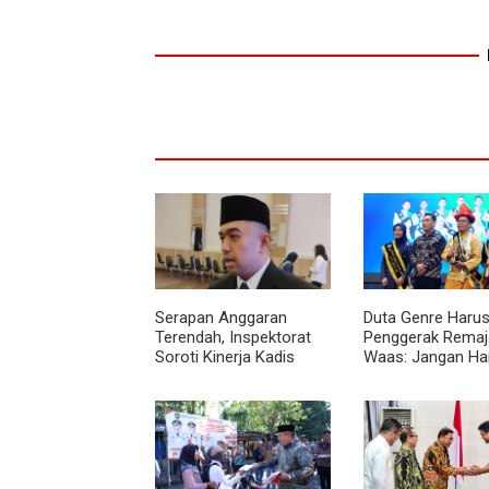
Serapan Anggaran
Duta Genre Harus
Terendah, Inspektorat
Penggerak Remaja
Soroti Kinerja Kadis
Waas: Jangan Ha
Perkimcikataru Medan
Aktif Saat Ada A