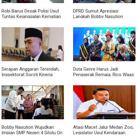
Robi Barus Desak Polisi Usut
DPRD Sumut Apresiasi
Tuntas Kejanggalan Kematian
Langkah Bobby Nasution
Winda Lorenza di Helvetia,
Berkantor di Kepulauan Nias,
Minta Otopsi Ulang
Dinilai Percepat Pembangunan
Serapan Anggaran Terendah,
Duta Genre Harus Jadi
Inspektorat Soroti Kinerja
Penggerak Remaja, Rico Waas:
Kadis Perkimcikataru Medan
Jangan Hanya Aktif Saat Ada
Acara
Bobby Nasution Wujudkan
Atasi Macet Jalur Medan Zoo,
Impian SMP Negeri 4 Sitolu Ori
Legislator Usul Kendaraan