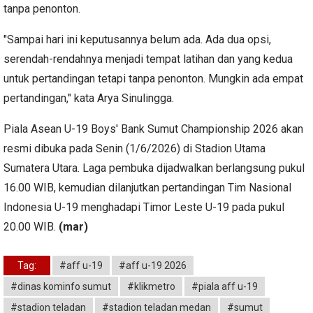
tanpa penonton.
"Sampai hari ini keputusannya belum ada. Ada dua opsi,
serendah-rendahnya menjadi tempat latihan dan yang kedua
untuk pertandingan tetapi tanpa penonton. Mungkin ada empat
pertandingan," kata Arya Sinulingga.
Piala Asean U-19 Boys' Bank Sumut Championship 2026 akan
resmi dibuka pada Senin (1/6/2026) di Stadion Utama
Sumatera Utara. Laga pembuka dijadwalkan berlangsung pukul
16.00 WIB, kemudian dilanjutkan pertandingan Tim Nasional
Indonesia U-19 menghadapi Timor Leste U-19 pada pukul
20.00 WIB.
(mar)
Tag:
#aff u-19
#aff u-19 2026
#dinas kominfo sumut
#klikmetro
#piala aff u-19
#stadion teladan
#stadion teladan medan
#sumut