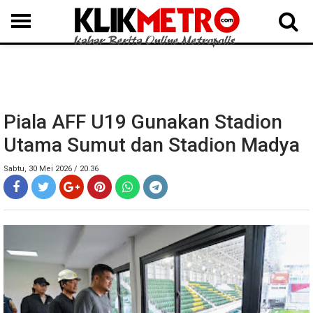
MEDAN
BINJAI
LANGKAT
KARO
DAIRI
SAMOSIR
TAPUT
BATUBARA
DELISERDANG
Piala AFF U19 Gunakan Stadion
Utama Sumut dan Stadion Madya
Sabtu, 30 Mei 2026 / 20.36