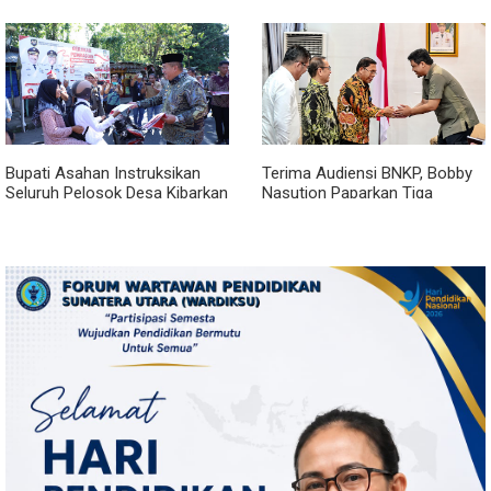
Miliki Gedung Permanen
Dialihkan Tembus ke Jalur
Royal Sumatera
Bupati Asahan Instruksikan
Terima Audiensi BNKP, Bobby
Seluruh Pelosok Desa Kibarkan
Nasution Paparkan Tiga
Merah Putih Selama Agustus
Prioritas Pembangunan
Kepulauan Nias