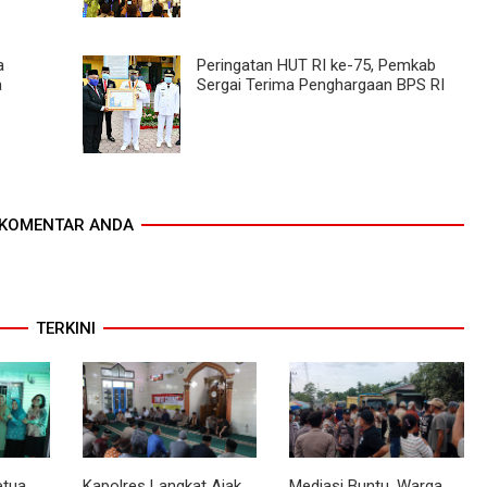
a
Peringatan HUT RI ke-75, Pemkab
a
Sergai Terima Penghargaan BPS RI
KOMENTAR ANDA
TERKINI
etua
Kapolres Langkat Ajak
Mediasi Buntu, Warga