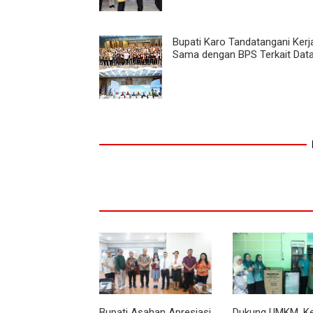
Bupati Karo Tandatangani Kerj
Sama dengan BPS Terkait Dat
Bupati Asahan Apresiasi
Dukung UMKM, K