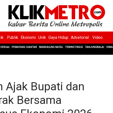
tik
Publik
Ekonomi
Unik
Gaya Hidup
Advetorial
Video
SERGAI
PEMATANG SIANTAR
MANDAILING NATAL
TEBINGTINGGI
TANJUNGBALAI
SIMA
 Ajak Bupati dan
erak Bersama