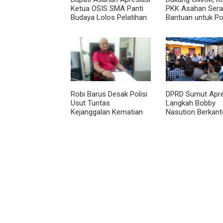
Ketua OSIS SMA Panti
PKK Asahan Ser
Budaya Lolos Pelatihan
Bantuan untuk Po
Kepemimpinan Nasional
Kelurahan Senta
Robi Barus Desak Polisi
DPRD Sumut Apre
Usut Tuntas
Langkah Bobby
Kejanggalan Kematian
Nasution Berkanto
Winda Lorenza di
Kepulauan Nias, Di
Helvetia, Minta Otopsi
Percepat Pemba
Ulang