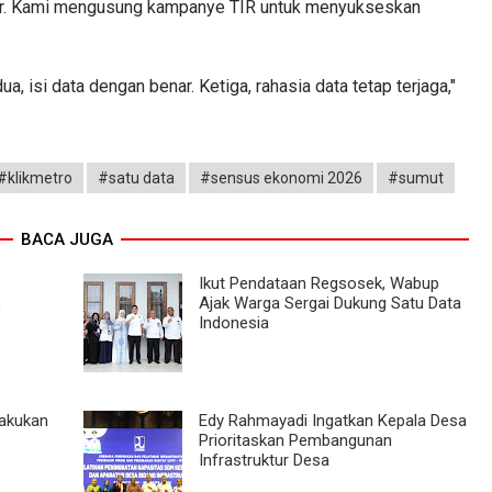
nur. Kami mengusung kampanye TIR untuk menyukseskan
a, isi data dengan benar. Ketiga, rahasia data tetap terjaga,"
#klikmetro
#satu data
#sensus ekonomi 2026
#sumut
BACA JUGA
Ikut Pendataan Regsosek, Wabup
,
Ajak Warga Sergai Dukung Satu Data
Indonesia
Lakukan
Edy Rahmayadi Ingatkan Kepala Desa
Prioritaskan Pembangunan
Infrastruktur Desa