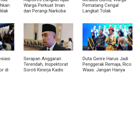
ahkan
Warga Perkuat Iman
Pematang Cengal
klak
dan Perangi Narkoba
Langkat Tolak
ng
Lewat Safari Jumat
Pengaspalan Dicicil
Curhat
siasi
Serapan Anggaran
Duta Genre Harus Jadi
Terendah, Inspektorat
Penggerak Remaja, Rico
r di
Soroti Kinerja Kadis
Waas: Jangan Hanya
nilai
Perkimcikataru Medan
Aktif Saat Ada Acara
ngunan