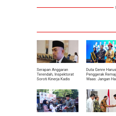
Serapan Anggaran
Duta Genre Harus
Terendah, Inspektorat
Penggerak Remaja
Soroti Kinerja Kadis
Waas: Jangan Ha
Perkimcikataru Medan
Aktif Saat Ada A