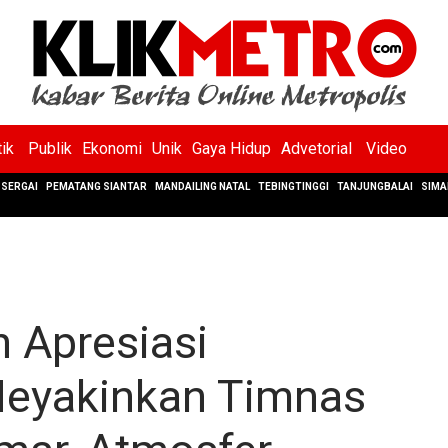
tik
Publik
Ekonomi
Unik
Gaya Hidup
Advetorial
Video
SERGAI
PEMATANG SIANTAR
MANDAILING NATAL
TEBINGTINGGI
TANJUNGBALAI
SIMA
 Apresiasi
eyakinkan Timnas