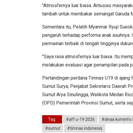
"Atmosfernya luar biasa. Antusias masyarakat
tambah untuk membakar semangat Garuda Mu
Sementara itu, Pelatih Myanmar Ryuji Sue
pengaruh terhadap performa anak asuhnya.
permainan terbaik di tengah tingginya dukun
"Saya rasa atmosfernya luar biasa. Itu mem
melakukan evaluasi agar penampilan pada pert
Pertandingan perdana Timnas U19 di ajang P
Sumut Surya, Penjabat Sekretaris Daerah P
Sumut Arya Sinulingga, Walikota Medan Rico
(OPD) Pemerintah Provinsi Sumut, serta sej
Tag:
#aff u-19 2026
#dinas kominfo
#sumut
#timnas indonesiq