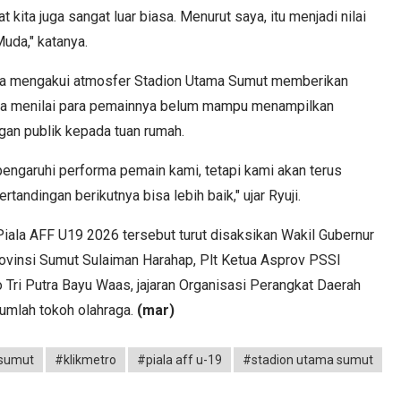
 kita juga sangat luar biasa. Menurut saya, itu menjadi nilai
da," katanya.
oka mengakui atmosfer Stadion Utama Sumut memberikan
 Ia menilai para pemainnya belum mampu menampilkan
gan publik kepada tuan rumah.
pengaruhi performa pemain kami, tetapi kami akan terus
andingan berikutnya bisa lebih baik," ujar Ryuji.
iala AFF U19 2026 tersebut turut disaksikan Wakil Gubernur
rovinsi Sumut Sulaiman Harahap, Plt Ketua Asprov PSSI
 Tri Putra Bayu Waas, jajaran Organisasi Perangkat Daerah
umlah tokoh olahraga.
(mar)
 sumut
#klikmetro
#piala aff u-19
#stadion utama sumut