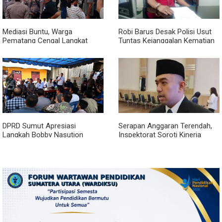
Mediasi Buntu, Warga
Robi Barus Desak Polisi Usut
Pematang Cengal Langkat
Tuntas Kejanggalan Kematian
Tolak Pengaspalan Dicicil
Winda Lorenza di Helvetia,
Minta Otopsi Ulang
DPRD Sumut Apresiasi
Serapan Anggaran Terendah,
Langkah Bobby Nasution
Inspektorat Soroti Kinerja
Berkantor di Kepulauan Nias,
Kadis Perkimcikataru Medan
Dinilai Percepat Pembangunan