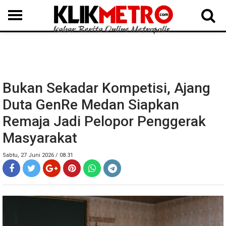
MEDAN
BINJAI
LANGKAT
KARO
DAIRI
SAMOSIR
TAPUT
BATUBARA
DELISERDANG
Bukan Sekadar Kompetisi, Ajang
Duta GenRe Medan Siapkan
Remaja Jadi Pelopor Penggerak
Masyarakat
Sabtu, 27 Juni 2026 / 08.31