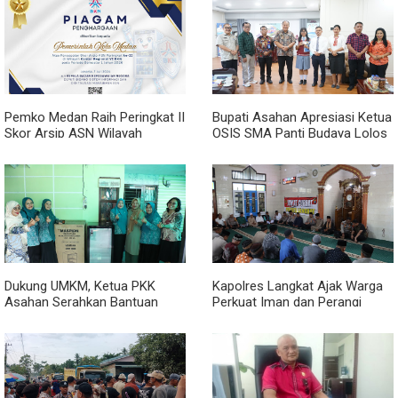
Pemko Medan Raih Peringkat II
Bupati Asahan Apresiasi Ketua
Skor Arsip ASN Wilayah
OSIS SMA Panti Budaya Lolos
Kanreg VI BKN
Pelatihan Kepemimpinan
Nasional
Dukung UMKM, Ketua PKK
Kapolres Langkat Ajak Warga
Asahan Serahkan Bantuan
Perkuat Iman dan Perangi
untuk Poklak Kelurahan
Narkoba Lewat Safari Jumat
Sentang
Curhat