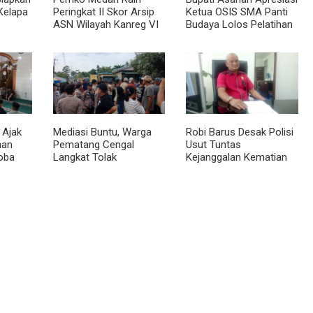
Kelapa
Peringkat II Skor Arsip
Ketua OSIS SMA Panti
ASN Wilayah Kanreg VI
Budaya Lolos Pelatihan
BKN
Kepemimpinan Nasional
 Ajak
Mediasi Buntu, Warga
Robi Barus Desak Polisi
man
Pematang Cengal
Usut Tuntas
oba
Langkat Tolak
Kejanggalan Kematian
at
Pengaspalan Dicicil
Winda Lorenza di
Helvetia, Minta Otopsi
Ulang