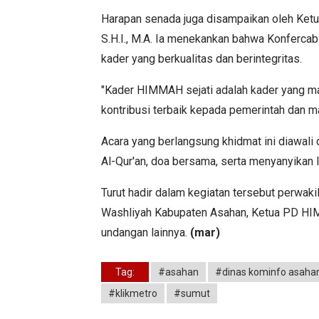
Harapan senada juga disampaikan oleh Ketua
S.H.I., M.A. Ia menekankan bahwa Konferca
kader yang berkualitas dan berintegritas.
"Kader HIMMAH sejati adalah kader yang m
kontribusi terbaik kepada pemerintah dan ma
Acara yang berlangsung khidmat ini diawal
Al-Qur'an, doa bersama, serta menyanyika
Turut hadir dalam kegiatan tersebut perwak
Washliyah Kabupaten Asahan, Ketua PD HIM
undangan lainnya.
(mar)
Tag:
#asahan
#dinas kominfo asaha
#klikmetro
#sumut