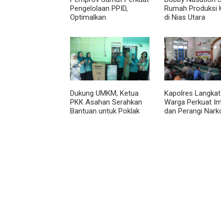
Pengelolaan PPID,
Rumah Produksi 
Optimalkan
di Nias Utara
Implementasi
Permendagri Nomor 2
Tahun 2026
Dukung UMKM, Ketua
Kapolres Langkat
PKK Asahan Serahkan
Warga Perkuat I
Bantuan untuk Poklak
dan Perangi Nark
Kelurahan Sentang
Lewat Safari Jum
Curhat