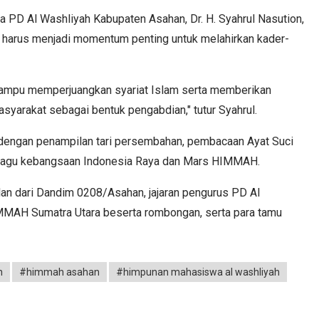
 PD Al Washliyah Kabupaten Asahan, Dr. H. Syahrul Nasution,
b harus menjadi momentum penting untuk melahirkan kader-
ampu memperjuangkan syariat Islam serta memberikan
syarakat sebagai bentuk pengabdian," tutur Syahrul.
i dengan penampilan tari persembahan, pembacaan Ayat Suci
n lagu kebangsaan Indonesia Raya dan Mars HIMMAH.
ilan dari Dandim 0208/Asahan, jajaran pengurus PD Al
MAH Sumatra Utara beserta rombongan, serta para tamu
n
#himmah asahan
#himpunan mahasiswa al washliyah