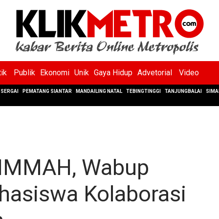
tik
Publik
Ekonomi
Unik
Gaya Hidup
Advetorial
Video
SERGAI
PEMATANG SIANTAR
MANDAILING NATAL
TEBINGTINGGI
TANJUNGBALAI
SIMA
HIMMAH, Wabup
hasiswa Kolaborasi