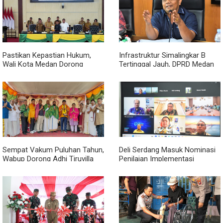
Pastikan Kepastian Hukum,
Infrastruktur Simalingkar B
Wali Kota Medan Dorong
Tertinggal Jauh, DPRD Medan
Pencabutan Perda Lembaga
Desak Pemko Beri Perhatian
Kemasyarakatan
Khusus
Sempat Vakum Puluhan Tahun,
Deli Serdang Masuk Nominasi
Wabup Dorong Adhi Tiruvilla
Penilaian Implementasi
Maha Puja Terus Hidup
Program 3 Juta Rumah
Regional Sumatera