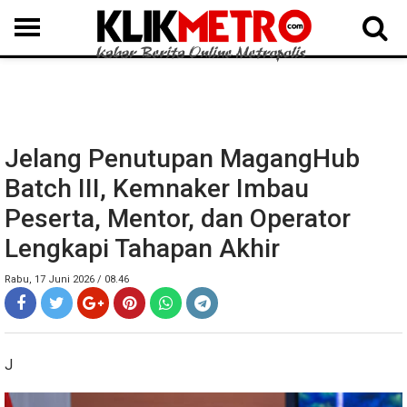
MEDAN
BINJAI
LANGKAT
KARO
DAIRI
SAMOSIR
TAPUT
BATUBARA
DELISERDANG
Jelang Penutupan MagangHub
Batch III, Kemnaker Imbau
Peserta, Mentor, dan Operator
Lengkapi Tahapan Akhir
Rabu, 17 Juni 2026 / 08.46
J