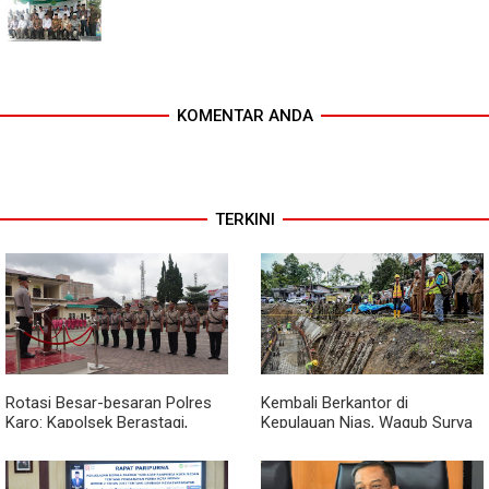
KOMENTAR ANDA
TERKINI
Rotasi Besar-besaran Polres
Kembali Berkantor di
Karo: Kapolsek Berastagi,
Kepulauan Nias, Wagub Surya
Tigapanah, Hingga Munte
Pastikan Pembangunan
Berganti Wajah
Pemprov Sumut Berjalan
Sesuai Rencana