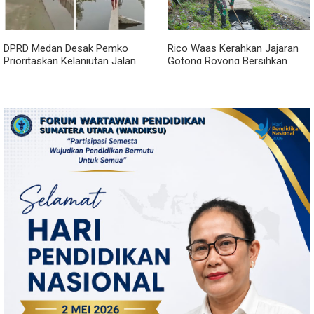
DPRD Medan Desak Pemko
Rico Waas Kerahkan Jajaran
Prioritaskan Kelanjutan Jalan
Gotong Royong Bersihkan
Belawan Sicanang yang
Parit Jalan Taduan dari
Mangkrak
Sedimentasi Tebal