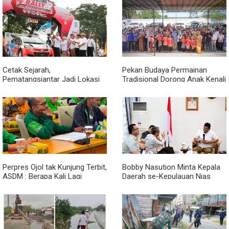
kepada Nelayan
Lewat Peningkatan Pelayanan
Primer
Cetak Sejarah,
Pekan Budaya Permainan
Pematangsiantar Jadi Lokasi
Tradisional Dorong Anak Kenali
Start Sumatera Utara Rally
Budaya dan Kurangi
2026
Ketergantungan Gadget
Perpres Ojol tak Kunjung Terbit,
Bobby Nasution Minta Kepala
ASDM : Berapa Kali Lagi
Daerah se-Kepulauan Nias
Pemerintah Akan Mengubah
Percepat Usulan BKP 2027
Janji?