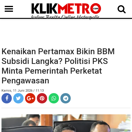
MEDAN
BINJAI
LANGKAT
KARO
DAIRI
SAMOSIR
TAPUT
BATUBARA
DELISERDANG
Kenaikan Pertamax Bikin BBM
Subsidi Langka? Politisi PKS
Minta Pemerintah Perketat
Pengawasan
Kamis, 11 Juni 2026 / 11.13