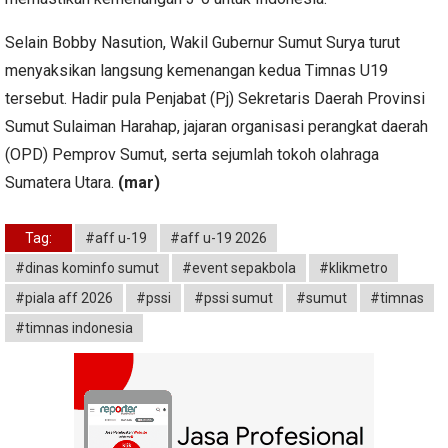
Selain Bobby Nasution, Wakil Gubernur Sumut Surya turut
menyaksikan langsung kemenangan kedua Timnas U19
tersebut. Hadir pula Penjabat (Pj) Sekretaris Daerah Provinsi
Sumut Sulaiman Harahap, jajaran organisasi perangkat daerah
(OPD) Pemprov Sumut, serta sejumlah tokoh olahraga
Sumatera Utara.
(mar)
Tag:
#aff u-19
#aff u-19 2026
#dinas kominfo sumut
#event sepakbola
#klikmetro
#piala aff 2026
#pssi
#pssi sumut
#sumut
#timnas
#timnas indonesia