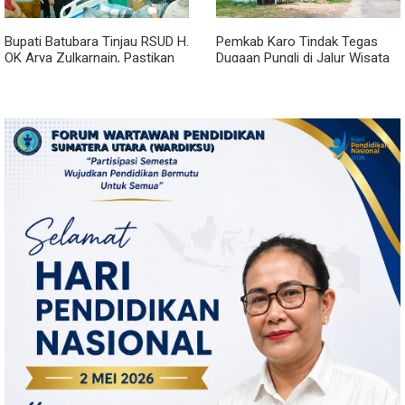
Bupati Batubara Tinjau RSUD H.
Pemkab Karo Tindak Tegas
OK Arya Zulkarnain, Pastikan
Dugaan Pungli di Jalur Wisata
Pelayanan Kesehatan
Air Panas Semangat Gunung -
Masyarakat Terus Ditingkatkan
Doulu