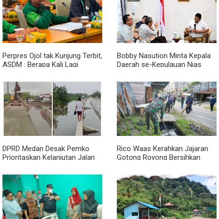
Perpres Ojol tak Kunjung Terbit,
Bobby Nasution Minta Kepala
ASDM : Berapa Kali Lagi
Daerah se-Kepulauan Nias
Pemerintah Akan Mengubah
Percepat Usulan BKP 2027
Janji?
DPRD Medan Desak Pemko
Rico Waas Kerahkan Jajaran
Prioritaskan Kelanjutan Jalan
Gotong Royong Bersihkan
Belawan Sicanang yang
Parit Jalan Taduan dari
Mangkrak
Sedimentasi Tebal