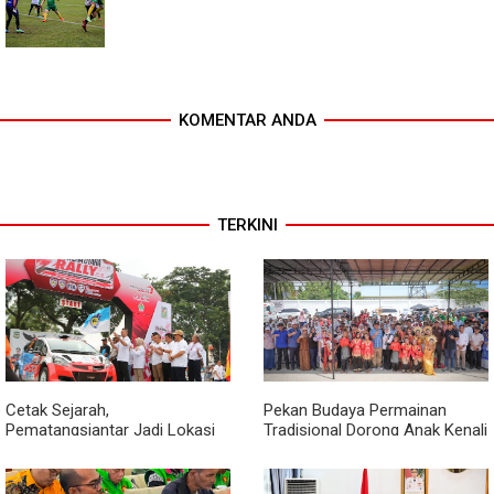
KOMENTAR ANDA
TERKINI
Cetak Sejarah,
Pekan Budaya Permainan
Pematangsiantar Jadi Lokasi
Tradisional Dorong Anak Kenali
Start Sumatera Utara Rally
Budaya dan Kurangi
2026
Ketergantungan Gadget