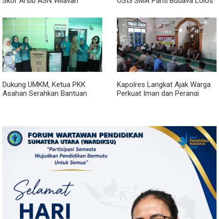
Skor Arsip ASN Wilayah
OSIS SMA Panti Budaya Lolos
Kanreg VI BKN
Pelatihan Kepemimpinan
Nasional
Dukung UMKM, Ketua PKK
Kapolres Langkat Ajak Warga
Asahan Serahkan Bantuan
Perkuat Iman dan Perangi
untuk Poklak Kelurahan
Narkoba Lewat Safari Jumat
Sentang
Curhat