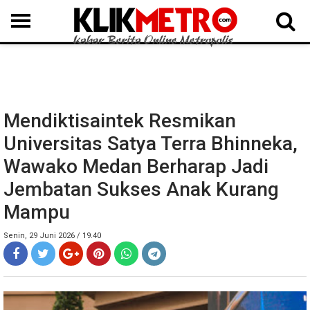
MEDAN
BINJAI
LANGKAT
KARO
DAIRI
SAMOSIR
TAPUT
BATUBARA
DELISERDANG
Mendiktisaintek Resmikan
Universitas Satya Terra Bhinneka,
Wawako Medan Berharap Jadi
Jembatan Sukses Anak Kurang
Mampu
Senin, 29 Juni 2026 / 19.40