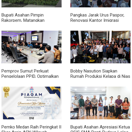
Bupati Asahan Pimpin
Pangkas Jarak Urus Paspor,
Rakorpem, Matangkan
Renovasi Kantor Imigrasi
Persiapan HUT ke-81 RI dan
Asahan Resmi Dimulai
Efisiensi Anggaran 2027
Pemprov Sumut Perkuat
Bobby Nasution Siapkan
Pengelolaan PPID, Optimalkan
Rumah Produksi Kelapa di Nias
Implementasi Permendagri
Utara
Nomor 2 Tahun 2026
Pemko Medan Raih Peringkat II
Bupati Asahan Apresiasi Ketua