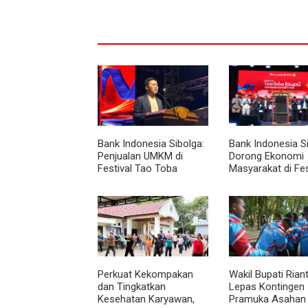
Bank Indonesia Sibolga:
Bank Indonesia S
Penjualan UMKM di
Dorong Ekonomi
Festival Tao Toba
Masyarakat di Fes
Joujou Capai 6 Miliar
Tao Toba Jou-jo
Perkuat Kekompakan
Wakil Bupati Rian
dan Tingkatkan
Lepas Kontingen
Kesehatan Karyawan,
Pramuka Asahan