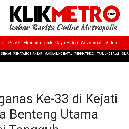
tik
Publik
Ekonomi
Unik
Gaya Hidup
Advetorial
Video
SERGAI
PEMATANG SIANTAR
MANDAILING NATAL
TEBINGTINGGI
TANJUNGBALAI
SIMA
ganas Ke-33 di Kejati
ga Benteng Utama