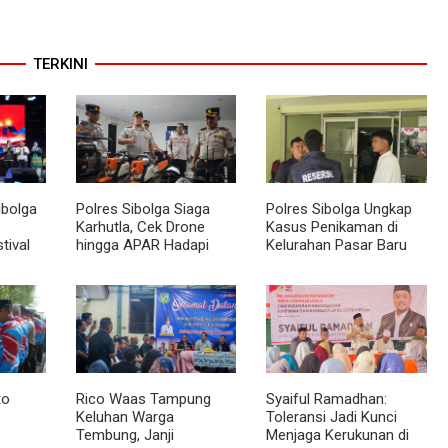
TERKINI
ibolga
Polres Sibolga Siaga
Polres Sibolga Ungkap
Karhutla, Cek Drone
Kasus Penikaman di
tival
hingga APAR Hadapi
Kelurahan Pasar Baru
u 2026
Musim Kering
to
Rico Waas Tampung
Syaiful Ramadhan:
Keluhan Warga
Toleransi Jadi Kunci
Tembung, Janji
Menjaga Kerukunan di