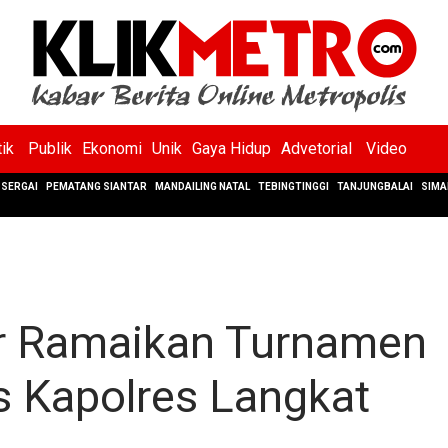
tik
Publik
Ekonomi
Unik
Gaya Hidup
Advetorial
Video
SERGAI
PEMATANG SIANTAR
MANDAILING NATAL
TEBINGTINGGI
TANJUNGBALAI
SIMA
ar Ramaikan Turnamen
 Kapolres Langkat