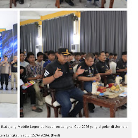
ikut ajang Mobile Legends Kapolres Langkat Cup 2026 yang digelar di Jentera
n Langkat, Sabtu (27/6/2026). (ft-ist)