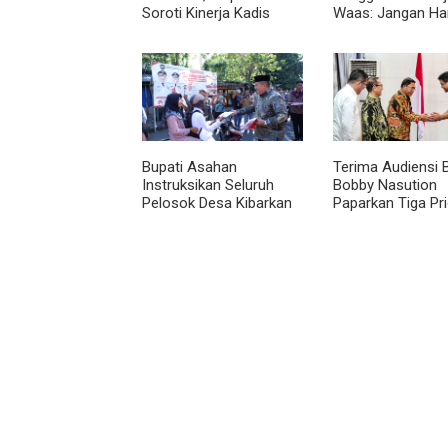
Soroti Kinerja Kadis
Waas: Jangan Ha
Perkimcikataru Medan
Aktif Saat Ada A
Bupati Asahan
Terima Audiensi 
Instruksikan Seluruh
Bobby Nasution
Pelosok Desa Kibarkan
Paparkan Tiga Pri
Merah Putih Selama
Pembangunan
Agustus
Kepulauan Nias