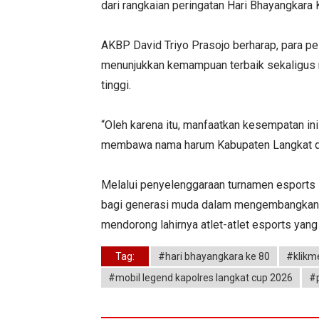
dari rangkaian peringatan Hari Bhayangkara 
AKBP David Triyo Prasojo berharap, para p
menunjukkan kemampuan terbaik sekaligus 
tinggi.
“Oleh karena itu, manfaatkan kesempatan i
membawa nama harum Kabupaten Langkat di t
Melalui penyelenggaraan turnamen esports i
bagi generasi muda dalam mengembangkan pot
mendorong lahirnya atlet-atlet esports yan
Tag:
#hari bhayangkara ke 80
#klikm
#mobil legend kapolres langkat cup 2026
#p