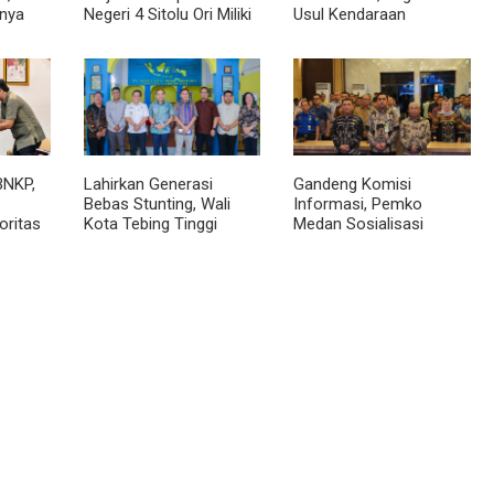
nya
Negeri 4 Sitolu Ori Miliki
Usul Kendaraan
cara
Gedung Permanen
Dialihkan Tembus ke
Jalur Royal Sumatera
BNKP,
Lahirkan Generasi
Gandeng Komisi
Bebas Stunting, Wali
Informasi, Pemko
oritas
Kota Tebing Tinggi
Medan Sosialisasi
Dorong Optimalisasi
Permendagri No. 2
SP3 Catin
Tahun 2026