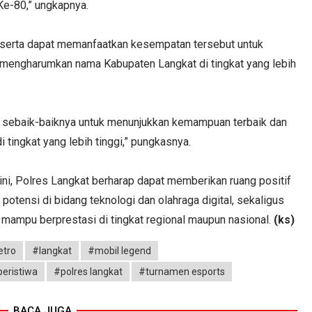
Ke-80,” ungkapnya.
eserta dapat memanfaatkan kesempatan tersebut untuk
mengharumkan nama Kabupaten Langkat di tingkat yang lebih
ni sebaik-baiknya untuk menunjukkan kemampuan terbaik dan
ingkat yang lebih tinggi,” pungkasnya.
ni, Polres Langkat berharap dapat memberikan ruang positif
ensi di bidang teknologi dan olahraga digital, sekaligus
g mampu berprestasi di tingkat regional maupun nasional.
(ks)
etro
#langkat
#mobil legend
eristiwa
#polres langkat
#turnamen esports
BACA JUGA