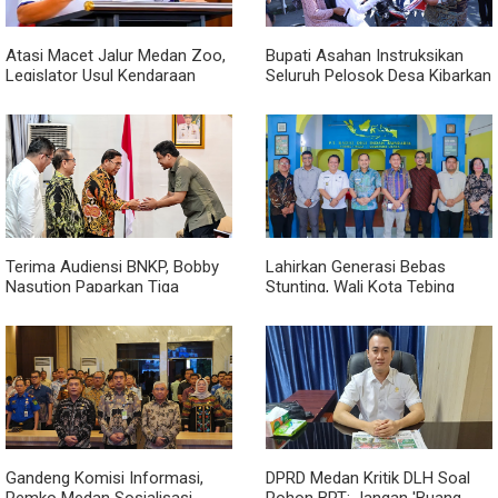
Atasi Macet Jalur Medan Zoo,
Bupati Asahan Instruksikan
Legislator Usul Kendaraan
Seluruh Pelosok Desa Kibarkan
Dialihkan Tembus ke Jalur
Merah Putih Selama Agustus
Royal Sumatera
Terima Audiensi BNKP, Bobby
Lahirkan Generasi Bebas
Nasution Paparkan Tiga
Stunting, Wali Kota Tebing
Prioritas Pembangunan
Tinggi Dorong Optimalisasi
Kepulauan Nias
SP3 Catin
Gandeng Komisi Informasi,
DPRD Medan Kritik DLH Soal