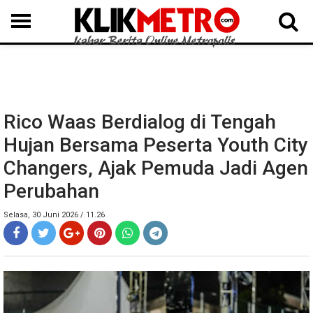
MEDAN
BINJAI
LANGKAT
KARO
DAIRI
SAMOSIR
TAPUT
BATUBARA
DELISERDANG
Rico Waas Berdialog di Tengah
Hujan Bersama Peserta Youth City
Changers, Ajak Pemuda Jadi Agen
Perubahan
Selasa, 30 Juni 2026 / 11.26