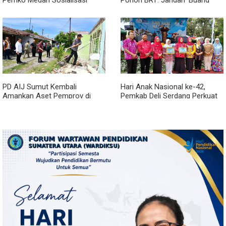
Pemko Medan Sosialisasi
Pohon BRT: Jangan 'Buang
Permendagri No. 2 Tahun 2026
Badan' dan Harus Transparan!
PD AIJ Sumut Kembali
Hari Anak Nasional ke-42,
Amankan Aset Pemprov di
Pemkab Deli Serdang Perkuat
Binjai, Lima Rumah Dinas Eks
Perlindungan Anak
Bioskop Ria Dibongkar