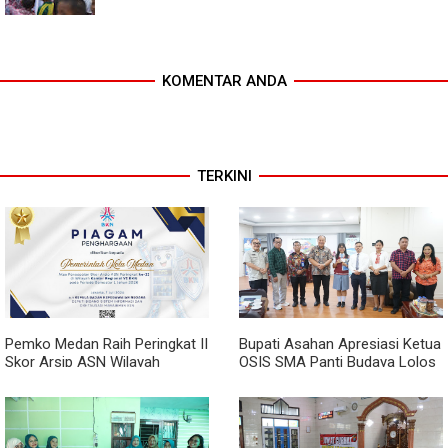
KOMENTAR ANDA
TERKINI
Pemko Medan Raih Peringkat II
Bupati Asahan Apresiasi Ketua
Skor Arsip ASN Wilayah
OSIS SMA Panti Budaya Lolos
Kanreg VI BKN
Pelatihan Kepemimpinan
Nasional