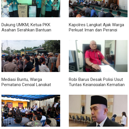
Dukung UMKM, Ketua PKK
Kapolres Langkat Ajak Warga
Asahan Serahkan Bantuan
Perkuat Iman dan Perangi
untuk Poklak Kelurahan
Narkoba Lewat Safari Jumat
Sentang
Curhat
Mediasi Buntu, Warga
Robi Barus Desak Polisi Usut
Pematang Cengal Langkat
Tuntas Kejanggalan Kematian
Tolak Pengaspalan Dicicil
Winda Lorenza di Helvetia,
Minta Otopsi Ulang