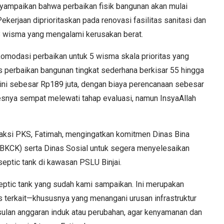
nyampaikan bahwa perbaikan fisik bangunan akan mulai
ekerjaan diprioritaskan pada renovasi fasilitas sanitasi dan
18 wisma yang mengalami kerusakan berat.
iakomodasi perbaikan untuk 5 wisma skala prioritas yang
as perbaikan bangunan tingkat sederhana berkisar 55 hingga
k ini sebesar Rp189 juta, dengan biaya perencanaan sebesar
esnya sempat melewati tahap evaluasi, namun InsyaAllah
aksi PKS, Fatimah, mengingatkan komitmen Dinas Bina
MBKCK) serta Dinas Sosial untuk segera menyelesaikan
septic tank di kawasan PSLU Binjai.
septic tank yang sudah kami sampaikan. Ini merupakan
as terkait—khususnya yang menangani urusan infrastruktur
an anggaran induk atau perubahan, agar kenyamanan dan