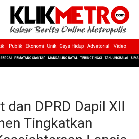
tik
Publik
Ekonomi
Unik
Gaya Hidup
Advetorial
Video
SERGAI
PEMATANG SIANTAR
MANDAILING NATAL
TEBINGTINGGI
TANJUNGBALAI
SIMA
 dan DPRD Dapil XII
men Tingkatkan