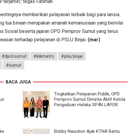
r terjamin," tegas Fatimah.
entingnya memberikan pelayanan terbaik bagi para lansia.
ng tua binaan merupakan amanah kemanusiaan yang bernilai
nas Sosial beserta jajaran OPD Pemprov Sumut yang terus
asan terhadap pelayanan di PSLU Binjai.
(mar)
#dprd sumut
#klikmetro
#plsu binjai
#sumut
BACA JUGA
Tingkatkan Pelayanan Publik, OPD
un
Pemprov Sumut Diminta Aktif Kelola
Pengaduan melalui SP4N LAPOR
ke
Bobby Nasution Ajak KTNA Bantu