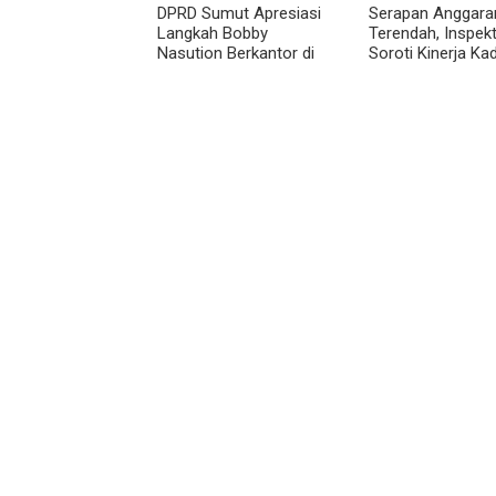
DPRD Sumut Apresiasi
Serapan Anggara
Langkah Bobby
Terendah, Inspek
Nasution Berkantor di
Soroti Kinerja Kad
Kepulauan Nias, Dinilai
Perkimcikataru 
Percepat Pembangunan