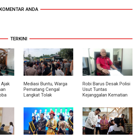
KOMENTAR ANDA
TERKINI
 Ajak
Mediasi Buntu, Warga
Robi Barus Desak Polisi
man
Pematang Cengal
Usut Tuntas
oba
Langkat Tolak
Kejanggalan Kematian
at
Pengaspalan Dicicil
Winda Lorenza di
Helvetia, Minta Otopsi
Ulang