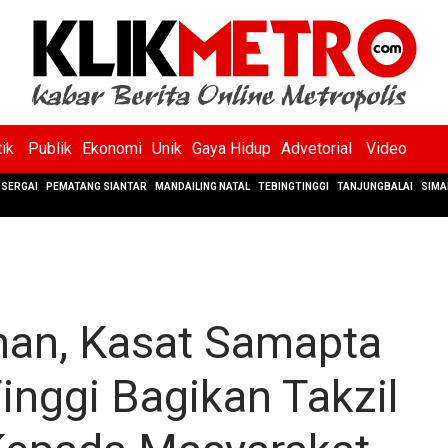
tik
Publik
Ekonomi
Unik
Gaya Hidup
Advetorial
Video
SERGAI
PEMATANG SIANTAR
MANDAILING NATAL
TEBINGTINGGI
TANJUNGBALAI
SIMA
an, Kasat Samapta
inggi Bagikan Takzil