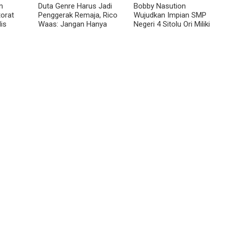
n
Duta Genre Harus Jadi
Bobby Nasution
torat
Penggerak Remaja, Rico
Wujudkan Impian SMP
is
Waas: Jangan Hanya
Negeri 4 Sitolu Ori Miliki
Medan
Aktif Saat Ada Acara
Gedung Permanen