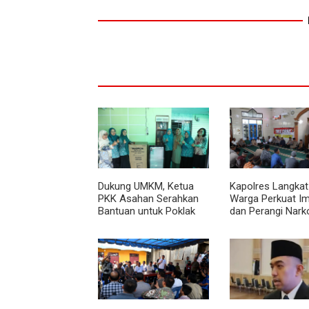
Dukung UMKM, Ketua
Kapolres Langkat
PKK Asahan Serahkan
Warga Perkuat I
Bantuan untuk Poklak
dan Perangi Nark
Kelurahan Sentang
Lewat Safari Jum
Curhat