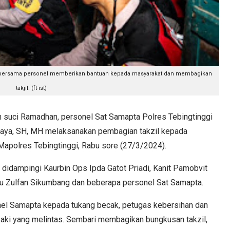
ya bersama personel memberikan bantuan kepada masyarakat dan membagikan
takjil. (ft-ist)
suci Ramadhan, personel Sat Samapta Polres Tebingtinggi
Jaya, SH, MH melaksanakan pembagian takzil kepada
Mapolres Tebingtinggi, Rabu sore (27/3/2024).
didampingi Kaurbin Ops Ipda Gatot Priadi, Kanit Pamobvit
ptu Zulfan Sikumbang dan beberapa personel Sat Samapta.
nel Samapta kepada tukang becak, petugas kebersihan dan
aki yang melintas. Sembari membagikan bungkusan takzil,