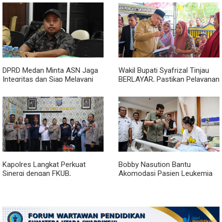
Penurunan Stunting
DPRD Medan Minta ASN Jaga
Wakil Bupati Syafrizal Tinjau
Integritas dan Siap Melayani
BERLAYAR, Pastikan Pelayanan
Warga dalam Kondisi Apapun
Publik Hadir hingga Desa
Kapolres Langkat Perkuat
Bobby Nasution Bantu
Sinergi dengan FKUB,
Akomodasi Pasien Leukemia
Kolaborasi Tokoh Agama Jadi
dan Kanker Tiroid Saat Tinjau
Pilar Menjaga Kamtibmas
RSUD Thomsen