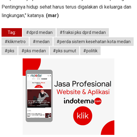
Pentingnya hidup sehat harus terus digalakan di keluarga dan
lingkungan," katanya.
(mar)
Tag:
#dprd medan
#fraksi pks dprd medan
#klikmetro
#medan
#perda sistem kesehatan kota medan
#pks
#pks medan
#pks sumut
#politik