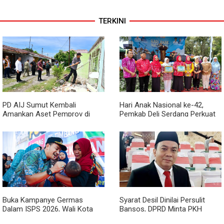
TERKINI
PD AIJ Sumut Kembali
Hari Anak Nasional ke-42,
Amankan Aset Pemprov di
Pemkab Deli Serdang Perkuat
Binjai, Lima Rumah Dinas Eks
Perlindungan Anak
Bioskop Ria Dibongkar
Buka Kampanye Germas
Syarat Desil Dinilai Persulit
Dalam ISPS 2026, Wali Kota
Bansos, DPRD Minta PKH
Tebing Tinggi Apresiasi
Medan Makmur Diperlonggar