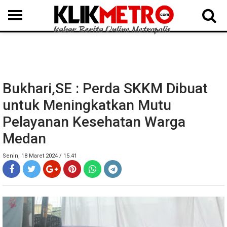
MEDAN
BINJAI
LANGKAT
KARO
DAIRI
SAMOSIR
TAPUT
BATUBARA
DELISERDANG
Bukhari,SE : Perda SKKM Dibuat
untuk Meningkatkan Mutu
Pelayanan Kesehatan Warga
Medan
Senin, 18 Maret 2024 / 15.41