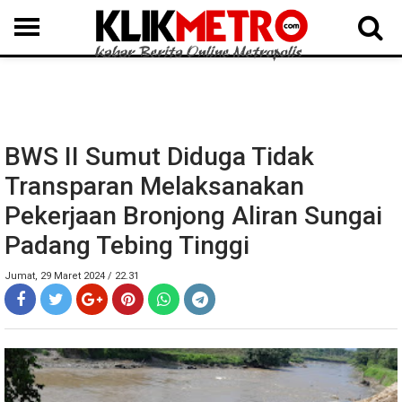
MEDAN
BINJAI
LANGKAT
KARO
DAIRI
SAMOSIR
TAPUT
BATUBARA
DELISERDANG
BWS II Sumut Diduga Tidak
Transparan Melaksanakan
Pekerjaan Bronjong Aliran Sungai
Padang Tebing Tinggi
Jumat, 29 Maret 2024 / 22.31