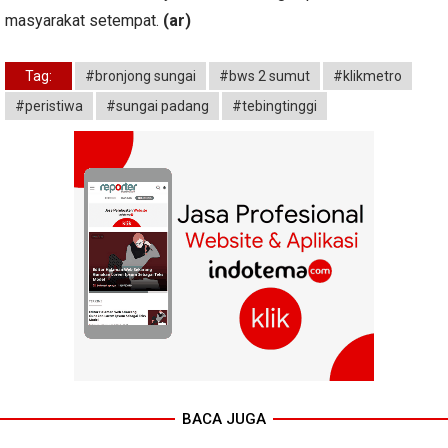
masyarakat setempat.
(ar)
Tag:
#bronjong sungai
#bws 2 sumut
#klikmetro
#peristiwa
#sungai padang
#tebingtinggi
BACA JUGA