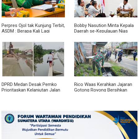
Perpres Ojol tak Kunjung Terbit,
Bobby Nasution Minta Kepala
ASDM : Berapa Kali Lagi
Daerah se-Kepulauan Nias
Pemerintah Akan Mengubah
Percepat Usulan BKP 2027
Janji?
DPRD Medan Desak Pemko
Rico Waas Kerahkan Jajaran
Prioritaskan Kelanjutan Jalan
Gotong Royong Bersihkan
Belawan Sicanang yang
Parit Jalan Taduan dari
Mangkrak
Sedimentasi Tebal