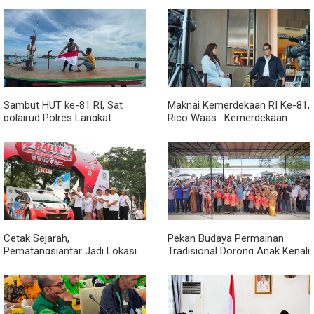
Sambut HUT ke-81 RI, Sat
Maknai Kemerdekaan RI Ke-81,
polairud Polres Langkat
Rico Waas : Kemerdekaan
Bagikan Bendera Merah Putih
Harus Dirasakan Masyarakat
kepada Nelayan
Lewat Peningkatan Pelayanan
Primer
Cetak Sejarah,
Pekan Budaya Permainan
Pematangsiantar Jadi Lokasi
Tradisional Dorong Anak Kenali
Start Sumatera Utara Rally
Budaya dan Kurangi
2026
Ketergantungan Gadget