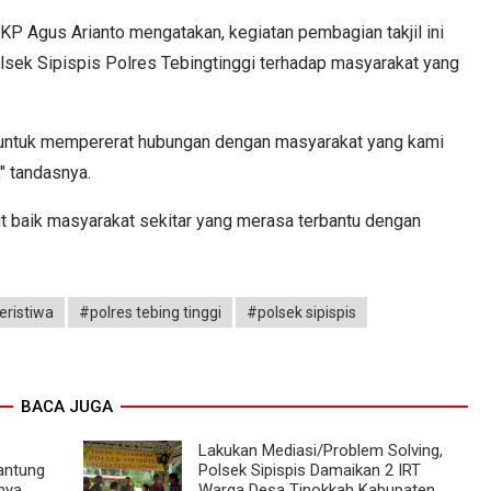
KP Agus Arianto mengatakan, kegiatan pembagian takjil ini
lsek Sipispis Polres Tebingtinggi terhadap masyarakat yang
ana untuk mempererat hubungan dengan masyarakat yang kami
" tandasnya.
t baik masyarakat sekitar yang merasa terbantu dengan
eristiwa
#polres tebing tinggi
#polsek sipispis
BACA JUGA
Lakukan Mediasi/Problem Solving,
antung
Polsek Sipispis Damaikan 2 IRT
nya
Warga Desa Tinokkah Kabupaten