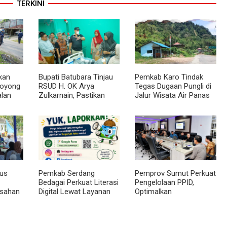
TERKINI
kan
Bupati Batubara Tinjau
Pemkab Karo Tindak
Royong
RSUD H. OK Arya
Tegas Dugaan Pungli di
alan
Zulkarnain, Pastikan
Jalur Wisata Air Panas
Pelayanan Kesehatan
Semangat Gunung -
l
Masyarakat Terus
Doulu
Ditingkatkan
rus
Pemkab Serdang
Pemprov Sumut Perkuat
Bedagai Perkuat Literasi
Pengelolaan PPID,
Asahan
Digital Lewat Layanan
Optimalkan
'Sergai Cek Fakta'
Implementasi
Permendagri Nomor 2
Tahun 2026