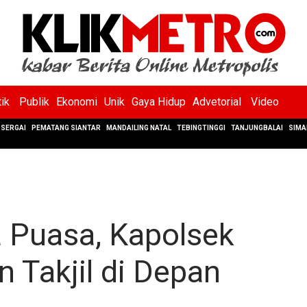
tik
Publik
Ekonomi
Unik
Gaya Hidup
Advetorial
Video
SERGAI
PEMATANG SIANTAR
MANDAILING NATAL
TEBINGTINGGI
TANJUNGBALAI
SIMA
 Puasa, Kapolsek
n Takjil di Depan