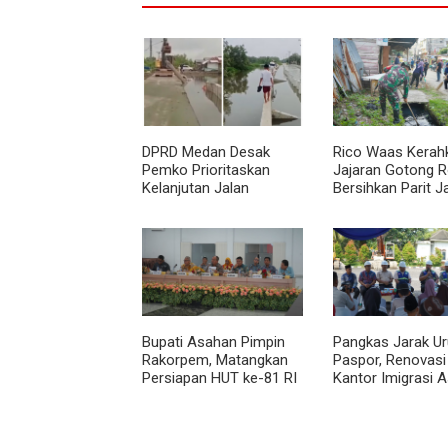
DPRD Medan Desak
Rico Waas Kerah
Pemko Prioritaskan
Jajaran Gotong 
Kelanjutan Jalan
Bersihkan Parit J
Belawan Sicanang yang
Taduan dari
Mangkrak
Sedimentasi Teba
Bupati Asahan Pimpin
Pangkas Jarak U
Rakorpem, Matangkan
Paspor, Renovasi
Persiapan HUT ke-81 RI
Kantor Imigrasi 
dan Efisiensi Anggaran
Resmi Dimulai
2027