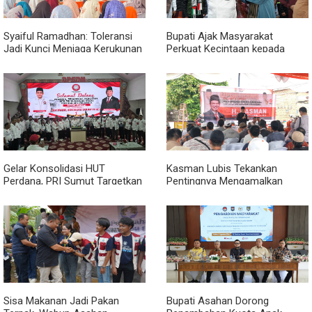
Syaiful Ramadhan: Toleransi
Bupati Ajak Masyarakat
Jadi Kunci Menjaga Kerukunan
Perkuat Kecintaan kepada
di Tengah Keberagaman Kota
Rasulullah melalui Batubara
Medan
Bersholawat
Gelar Konsolidasi HUT
Kasman Lubis Tekankan
Perdana, PRI Sumut Targetkan
Pentingnya Mengamalkan
Kemenangan di Pemilu 2029
Empat Pilar Berbangsa dan
Bernegara Dalam Kehidupan
Sisa Makanan Jadi Pakan
Bupati Asahan Dorong