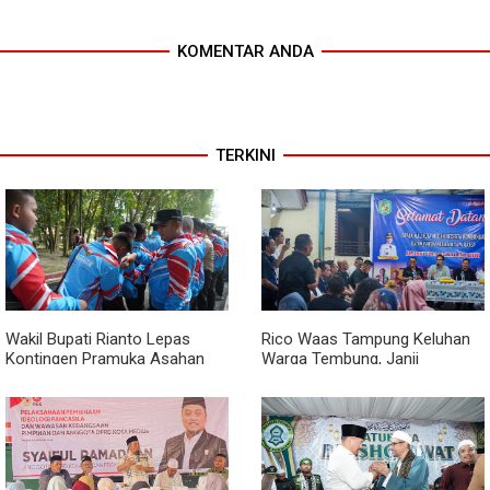
KOMENTAR ANDA
TERKINI
Wakil Bupati Rianto Lepas
Rico Waas Tampung Keluhan
Kontingen Pramuka Asahan
Warga Tembung, Janji
Menuju Jamnas XII 2026 di
Perbaikan Rampung Tahun Ini
Cibubur