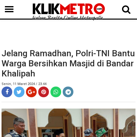
MEDAN
BINJAI
LANGKAT
KARO
DAIRI
SAMOSIR
TAPUT
BATUBARA
DELISERDANG
Jelang Ramadhan, Polri-TNI Bantu
Warga Bersihkan Masjid di Bandar
Khalipah
Senin, 11 Maret 2024 / 23.44