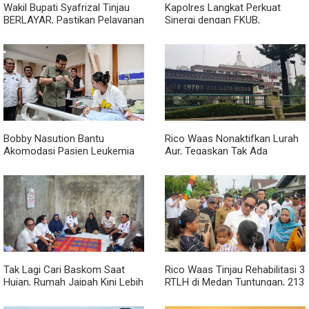
Wakil Bupati Syafrizal Tinjau
Kapolres Langkat Perkuat
BERLAYAR, Pastikan Pelayanan
Sinergi dengan FKUB,
Publik Hadir hingga Desa
Kolaborasi Tokoh Agama Jadi
Pilar Menjaga Kamtibmas
Bobby Nasution Bantu
Rico Waas Nonaktifkan Lurah
Akomodasi Pasien Leukemia
Aur, Tegaskan Tak Ada
dan Kanker Tiroid Saat Tinjau
Toleransi bagi Penyalahgunaan
RSUD Thomsen
Wewenang
Tak Lagi Cari Baskom Saat
Rico Waas Tinjau Rehabilitasi 3
Hujan, Rumah Jaipah Kini Lebih
RTLH di Medan Tuntungan, 213
Nyaman Ditempati
Unit Ditargetkan Rampung