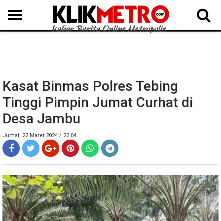
MEDAN
BINJAI
LANGKAT
KARO
DAIRI
SAMOSIR
TAPUT
BATUBARA
DELISERDANG
Kasat Binmas Polres Tebing
Tinggi Pimpin Jumat Curhat di
Desa Jambu
Jumat, 22 Maret 2024 / 22.04