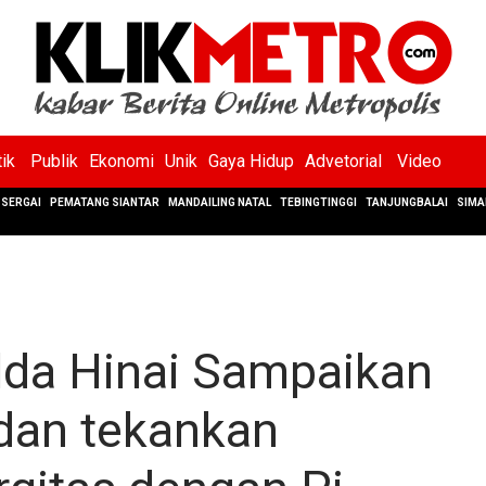
tik
Publik
Ekonomi
Unik
Gaya Hidup
Advetorial
Video
SERGAI
PEMATANG SIANTAR
MANDAILING NATAL
TEBINGTINGGI
TANJUNGBALAI
SIMA
lda Hinai Sampaikan
dan tekankan