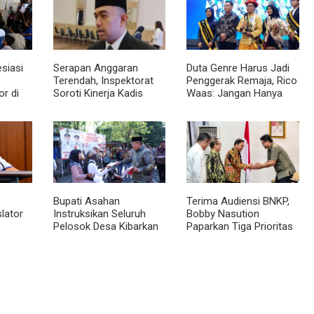
siasi
Serapan Anggaran
Duta Genre Harus Jadi
Terendah, Inspektorat
Penggerak Remaja, Rico
r di
Soroti Kinerja Kadis
Waas: Jangan Hanya
nilai
Perkimcikataru Medan
Aktif Saat Ada Acara
ngunan
Bupati Asahan
Terima Audiensi BNKP,
lator
Instruksikan Seluruh
Bobby Nasution
Pelosok Desa Kibarkan
Paparkan Tiga Prioritas
 ke
Merah Putih Selama
Pembangunan
tera
Agustus
Kepulauan Nias