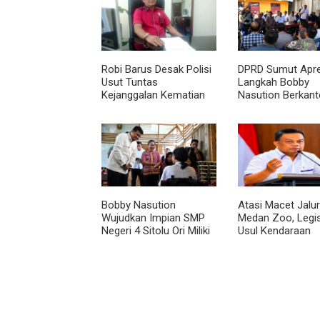
Robi Barus Desak Polisi
DPRD Sumut Apre
Usut Tuntas
Langkah Bobby
Kejanggalan Kematian
Nasution Berkanto
Winda Lorenza di
Kepulauan Nias, Di
Helvetia, Minta Otopsi
Percepat Pemba
Ulang
Bobby Nasution
Atasi Macet Jalur
Wujudkan Impian SMP
Medan Zoo, Legis
Negeri 4 Sitolu Ori Miliki
Usul Kendaraan
Gedung Permanen
Dialihkan Tembus
Jalur Royal Suma