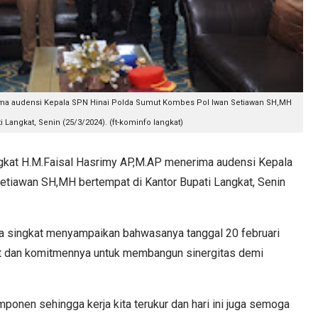
ima audensi Kepala SPN Hinai Polda Sumut Kombes Pol Iwan Setiawan SH,MH
 Langkat, Senin (25/3/2024). (ft-kominfo langkat)
kat H.M.Faisal Hasrimy AP,M.AP menerima audensi Kepala
tiawan SH,MH bertempat di Kantor Bupati Langkat, Senin
ra singkat menyampaikan bahwasanya tanggal 20 februari
gkat dan komitmennya untuk membangun sinergitas demi
mponen sehingga kerja kita terukur dan hari ini juga semoga