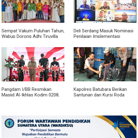
Sempat Vakum Puluhan Tahun,
Deli Serdang Masuk Nominasi
Wabup Dorong Adhi Tiruvilla
Penilaian Implementasi
Maha Puja Terus Hidup
Program 3 Juta Rumah
Regional Sumatera
Pangdam I/BB Resmikan
Kapolres Batubara Berikan
Masjid Al-Ikhlas Kodim 0208,
Santunan dan Kursi Roda
Bupati Asahan Harapkan
kepada Warga Penyandang
Sinergitas Makin Kuat
Disabilitas