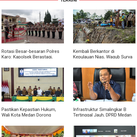
Rotasi Besar-besaran Polres
Kembali Berkantor di
Karo: Kapolsek Berastagi,
Kepulauan Nias, Wagub Surya
Tigapanah, Hingga Munte
Pastikan Pembangunan
Berganti Wajah
Pemprov Sumut Berjalan
Sesuai Rencana
Pastikan Kepastian Hukum,
Infrastruktur Simalingkar B
Wali Kota Medan Dorong
Tertinggal Jauh, DPRD Medan
Pencabutan Perda Lembaga
Desak Pemko Beri Perhatian
Kemasyarakatan
Khusus