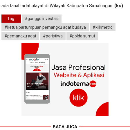
ada tanah adat ulayat di Wilayah Kabupaten Simalungun.
(ks)
Tag:
#ganggu investasi
#ketua partumpuan pemangku adat budaya
#klikmetro
#pemangku adat
#peristiwa
#polda sumut
BACA JUGA