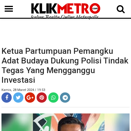
MEDAN
BINJAI
LANGKAT
KARO
DAIRI
SAMOSIR
TAPUT
BATUBARA
DELISERDANG
Ketua Partumpuan Pemangku
Adat Budaya Dukung Polisi Tindak
Tegas Yang Mengganggu
Investasi
Kamis, 28 Maret 2024 / 19.53