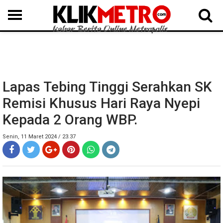
MEDAN
BINJAI
LANGKAT
KARO
DAIRI
SAMOSIR
TAPUT
BATUBARA
DELISERDANG
Lapas Tebing Tinggi Serahkan SK
Remisi Khusus Hari Raya Nyepi
Kepada 2 Orang WBP.
Senin, 11 Maret 2024 / 23.37