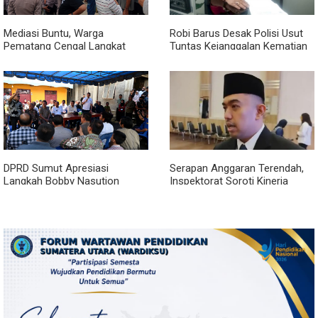
Mediasi Buntu, Warga
Robi Barus Desak Polisi Usut
Pematang Cengal Langkat
Tuntas Kejanggalan Kematian
Tolak Pengaspalan Dicicil
Winda Lorenza di Helvetia,
Minta Otopsi Ulang
DPRD Sumut Apresiasi
Serapan Anggaran Terendah,
Langkah Bobby Nasution
Inspektorat Soroti Kinerja
Berkantor di Kepulauan Nias,
Kadis Perkimcikataru Medan
Dinilai Percepat Pembangunan