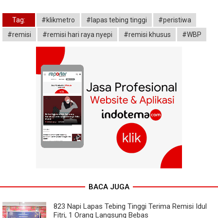
Tag:
#klikmetro
#lapas tebing tinggi
#peristiwa
#remisi
#remisi hari raya nyepi
#remisi khusus
#WBP
BACA JUGA
823 Napi Lapas Tebing Tinggi Terima Remisi Idul
Fitri, 1 Orang Langsung Bebas