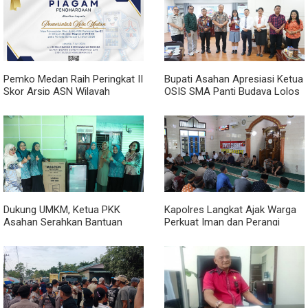
Pemko Medan Raih Peringkat II
Bupati Asahan Apresiasi Ketua
Skor Arsip ASN Wilayah
OSIS SMA Panti Budaya Lolos
Kanreg VI BKN
Pelatihan Kepemimpinan
Nasional
Dukung UMKM, Ketua PKK
Kapolres Langkat Ajak Warga
Asahan Serahkan Bantuan
Perkuat Iman dan Perangi
untuk Poklak Kelurahan
Narkoba Lewat Safari Jumat
Sentang
Curhat