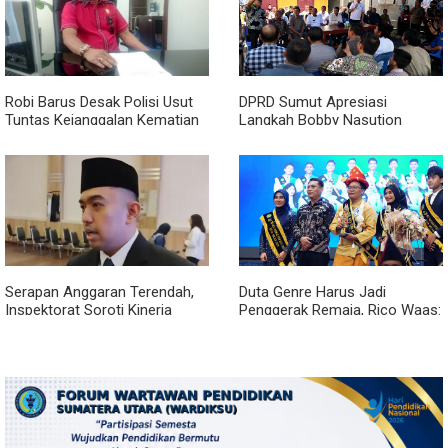
Robi Barus Desak Polisi Usut
DPRD Sumut Apresiasi
Tuntas Kejanggalan Kematian
Langkah Bobby Nasution
Winda Lorenza di Helvetia,
Berkantor di Kepulauan Nias,
Minta Otopsi Ulang
Dinilai Percepat Pembangunan
Serapan Anggaran Terendah,
Duta Genre Harus Jadi
Inspektorat Soroti Kinerja
Penggerak Remaja, Rico Waas:
Kadis Perkimcikataru Medan
Jangan Hanya Aktif Saat Ada
Acara