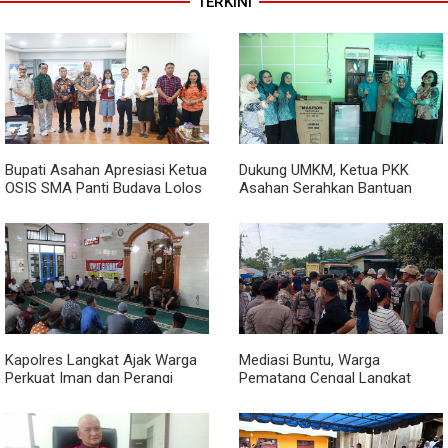
TERKINI
Bupati Asahan Apresiasi Ketua
Dukung UMKM, Ketua PKK
OSIS SMA Panti Budaya Lolos
Asahan Serahkan Bantuan
Pelatihan Kepemimpinan
untuk Poklak Kelurahan
Nasional
Sentang
Kapolres Langkat Ajak Warga
Mediasi Buntu, Warga
Perkuat Iman dan Perangi
Pematang Cengal Langkat
Narkoba Lewat Safari Jumat
Tolak Pengaspalan Dicicil
Curhat