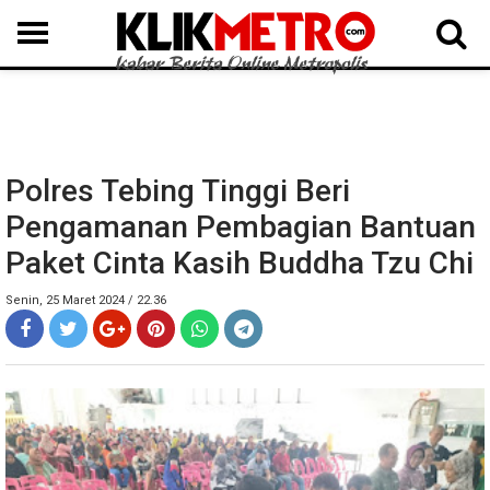
MEDAN
BINJAI
LANGKAT
KARO
DAIRI
SAMOSIR
TAPUT
BATUBARA
DELISERDANG
Polres Tebing Tinggi Beri
Pengamanan Pembagian Bantuan
Paket Cinta Kasih Buddha Tzu Chi
Senin, 25 Maret 2024 / 22.36