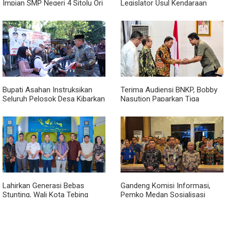
Impian SMP Negeri 4 Sitolu Ori
Legislator Usul Kendaraan
Miliki Gedung Permanen
Dialihkan Tembus ke Jalur
Royal Sumatera
Bupati Asahan Instruksikan
Terima Audiensi BNKP, Bobby
Seluruh Pelosok Desa Kibarkan
Nasution Paparkan Tiga
Merah Putih Selama Agustus
Prioritas Pembangunan
Kepulauan Nias
Lahirkan Generasi Bebas
Gandeng Komisi Informasi,
Stunting, Wali Kota Tebing
Pemko Medan Sosialisasi
Tinggi Dorong Optimalisasi
Permendagri No. 2 Tahun 2026
SP3 Catin