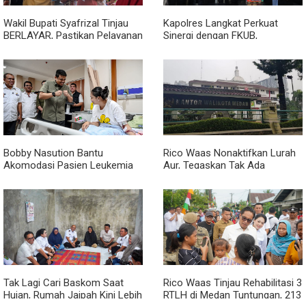
Wakil Bupati Syafrizal Tinjau
Kapolres Langkat Perkuat
BERLAYAR, Pastikan Pelayanan
Sinergi dengan FKUB,
Publik Hadir hingga Desa
Kolaborasi Tokoh Agama Jadi
Pilar Menjaga Kamtibmas
Bobby Nasution Bantu
Rico Waas Nonaktifkan Lurah
Akomodasi Pasien Leukemia
Aur, Tegaskan Tak Ada
dan Kanker Tiroid Saat Tinjau
Toleransi bagi Penyalahgunaan
RSUD Thomsen
Wewenang
Tak Lagi Cari Baskom Saat
Rico Waas Tinjau Rehabilitasi 3
Hujan, Rumah Jaipah Kini Lebih
RTLH di Medan Tuntungan, 213