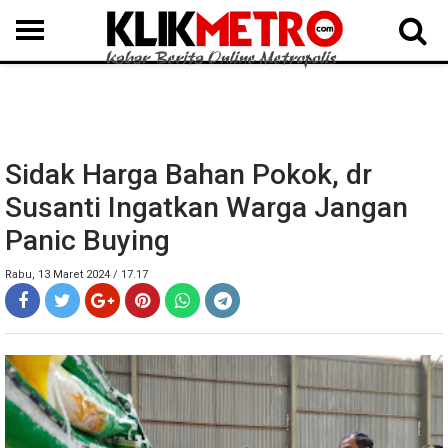
MEDAN
BINJAI
LANGKAT
KARO
DAIRI
SAMOSIR
TAPUT
BATUBARA
DELISERDANG
Sidak Harga Bahan Pokok, dr
Susanti Ingatkan Warga Jangan
Panic Buying
Rabu, 13 Maret 2024 / 17.17