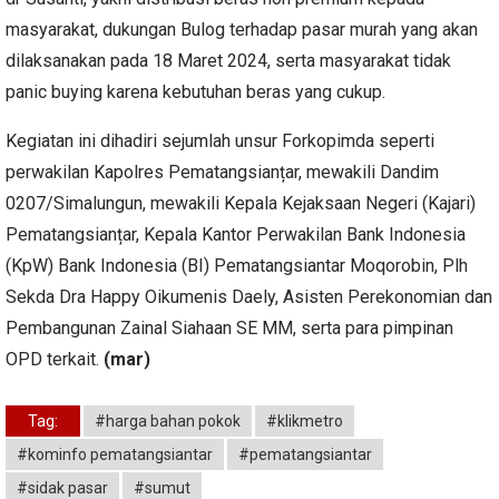
masyarakat, dukungan Bulog terhadap pasar murah yang akan
dilaksanakan pada 18 Maret 2024, serta masyarakat tidak
panic buying karena kebutuhan beras yang cukup.
Kegiatan ini dihadiri sejumlah unsur Forkopimda seperti
perwakilan Kapolres Pematangsianțar, mewakili Dandim
0207/Simalungun, mewakili Kepala Kejaksaan Negeri (Kajari)
Pematangsianțar, Kepala Kantor Perwakilan Bank Indonesia
(KpW) Bank Indonesia (BI) Pematangsiantar Moqorobin, Plh
Sekda Dra Happy Oikumenis Daely, Asisten Perekonomian dan
Pembangunan Zainal Siahaan SE MM, serta para pimpinan
OPD terkait.
(mar)
Tag:
#harga bahan pokok
#klikmetro
#kominfo pematangsiantar
#pematangsiantar
#sidak pasar
#sumut