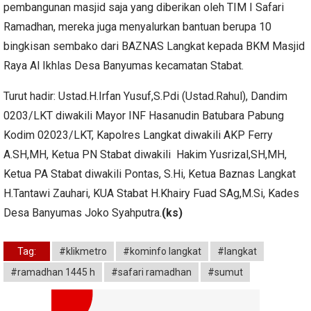
pembangunan masjid saja yang diberikan oleh TIM I Safari
Ramadhan, mereka juga menyalurkan bantuan berupa 10
bingkisan sembako dari BAZNAS Langkat kepada BKM Masjid
Raya Al Ikhlas Desa Banyumas kecamatan Stabat.
Turut hadir: Ustad.H.Irfan Yusuf,S.Pdi (Ustad.Rahul), Dandim
0203/LKT diwakili Mayor INF Hasanudin Batubara Pabung
Kodim 02023/LKT, Kapolres Langkat diwakili AKP Ferry
A.SH,MH, Ketua PN Stabat diwakili Hakim Yusrizal,SH,MH,
Ketua PA Stabat diwakili Pontas, S.Hi, Ketua Baznas Langkat
H.Tantawi Zauhari, KUA Stabat H.Khairy Fuad SAg,M.Si, Kades
Desa Banyumas Joko Syahputra.
(ks)
Tag:
#klikmetro
#kominfo langkat
#langkat
#ramadhan 1445 h
#safari ramadhan
#sumut