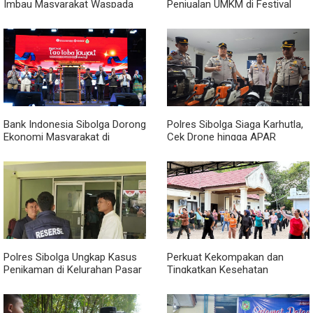
Imbau Masyarakat Waspada
Penjualan UMKM di Festival
Penipuan Penerimaan PPPK
Tao Toba Joujou Capai 6 Miliar
Bank Indonesia Sibolga Dorong
Polres Sibolga Siaga Karhutla,
Ekonomi Masyarakat di
Cek Drone hingga APAR
Festival Tao Toba Jou-jou
Hadapi Musim Kering
2026
Polres Sibolga Ungkap Kasus
Perkuat Kekompakan dan
Penikaman di Kelurahan Pasar
Tingkatkan Kesehatan
Baru
Karyawan, BRI Sibolga Gelar
Olahraga Rutin