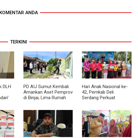
KOMENTAR ANDA
TERKINI
k DLH
PD AIJ Sumut Kembali
Hari Anak Nasional ke-
Amankan Aset Pemprov
42, Pemkab Deli
dan'
di Binjai, Lima Rumah
Serdang Perkuat
aran!
Dinas Eks Bioskop Ria
Perlindungan Anak
Dibongkar