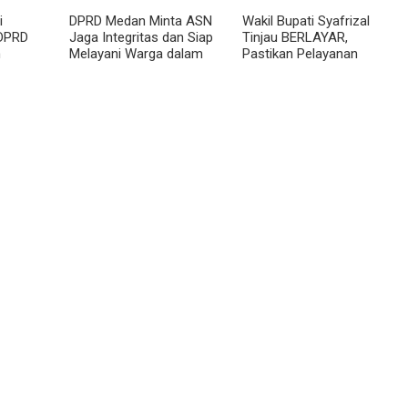
i
DPRD Medan Minta ASN
Wakil Bupati Syafrizal
 DPRD
Jaga Integritas dan Siap
Tinjau BERLAYAR,
n
Melayani Warga dalam
Pastikan Pelayanan
ggar
Kondisi Apapun
Publik Hadir hingga Desa