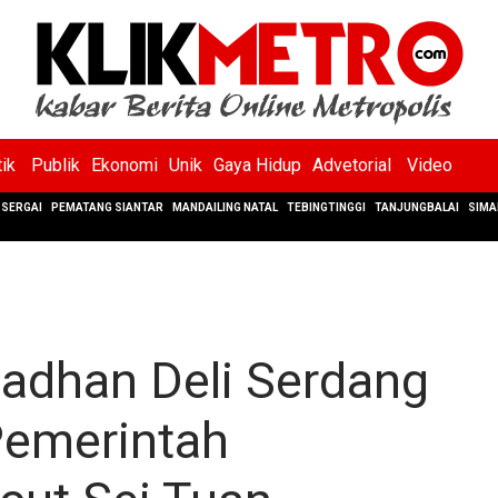
tik
Publik
Ekonomi
Unik
Gaya Hidup
Advetorial
Video
SERGAI
PEMATANG SIANTAR
MANDAILING NATAL
TEBINGTINGGI
TANJUNGBALAI
SIMA
adhan Deli Serdang
Pemerintah