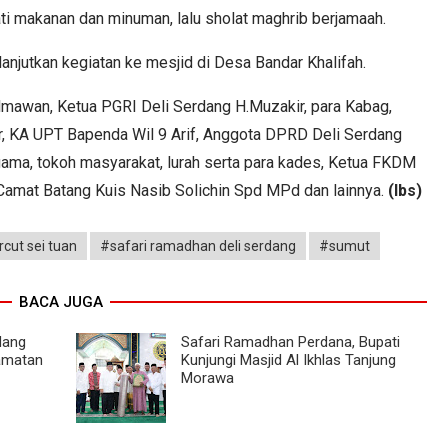
i makanan dan minuman, lalu sholat maghrib berjamaah.
anjutkan kegiatan ke mesjid di Desa Bandar Khalifah.
lmawan, Ketua PGRI Deli Serdang H.Muzakir, para Kabag,
, KA UPT Bapenda Wil 9 Arif, Anggota DPRD Deli Serdang
ama, tokoh masyarakat, lurah serta para kades, Ketua FKDM
 Camat Batang Kuis Nasib Solichin Spd MPd dan lainnya.
(lbs)
cut sei tuan
#safari ramadhan deli serdang
#sumut
BACA JUGA
dang
Safari Ramadhan Perdana, Bupati
amatan
Kunjungi Masjid Al Ikhlas Tanjung
Morawa