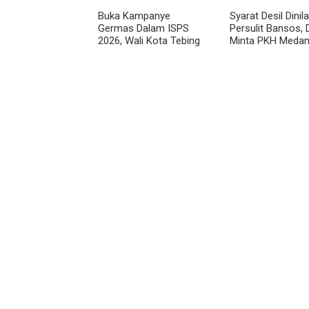
Buka Kampanye
Syarat Desil Dinila
Germas Dalam ISPS
Persulit Bansos,
2026, Wali Kota Tebing
Minta PKH Meda
Tinggi Apresiasi
Makmur Diperlon
Penurunan Stunting