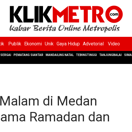
tik
Publik
Ekonomi
Unik
Gaya Hidup
Advetorial
Video
SERGAI
PEMATANG SIANTAR
MANDAILING NATAL
TEBINGTINGGI
TANJUNGBALAI
SIMA
 Malam di Medan
elama Ramadan dan