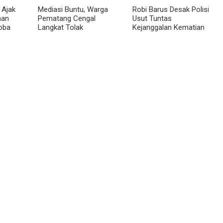
 Ajak
Mediasi Buntu, Warga
Robi Barus Desak Polisi
man
Pematang Cengal
Usut Tuntas
oba
Langkat Tolak
Kejanggalan Kematian
at
Pengaspalan Dicicil
Winda Lorenza di
Helvetia, Minta Otopsi
Ulang