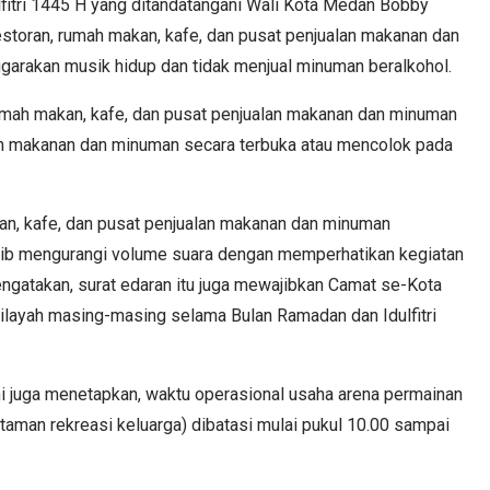
fitri 1445 H yang ditandatangani Wali Kota Medan Bobby
restoran, rumah makan, kafe, dan pusat penjualan makanan dan
ggarakan musik hidup dan tidak menjual minuman beralkohol.
umah makan, kafe, dan pusat penjualan makanan dan minuman
an makanan dan minuman secara terbuka atau mencolok pada
kan, kafe, dan pusat penjualan makanan dan minuman
jib mengurangi volume suara dengan memperhatikan kegiatan
engatakan, surat edaran itu juga mewajibkan Camat se-Kota
layah masing-masing selama Bulan Ramadan dan Idulfitri
ni juga menetapkan, waktu operasional usaha arena permainan
taman rekreasi keluarga) dibatasi mulai pukul 10.00 sampai