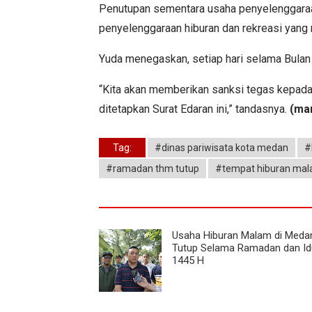
Penutupan sementara usaha penyelenggaraan 
penyelenggaraan hiburan dan rekreasi yang m
Yuda menegaskan, setiap hari selama Bula
“Kita akan memberikan sanksi tegas kepada
ditetapkan Surat Edaran ini,” tandasnya.
(ma
Tag:
#dinas pariwisata kota medan
#
#ramadan thm tutup
#tempat hiburan mal
Usaha Hiburan Malam di Meda
Tutup Selama Ramadan dan Idul
1445 H