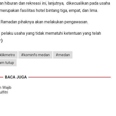
hiburan dan rekreasi ini, lanjutnya, dikecualikan pada usaha
erupakan fasilitas hotel bintang tiga, empat, dan lima.
n Ramadan pihaknya akan melakukan pengawasan.
 pelaku usaha yang tidak mematuhi ketentuan yang telah
r)
klikmetro
#kominfo medan
#medan
am tutup
BACA JUGA
n Wajib
fitri