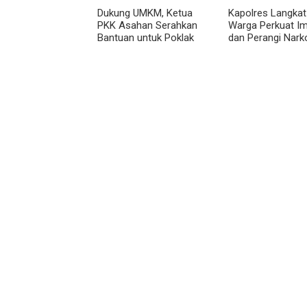
Dukung UMKM, Ketua
Kapolres Langkat
PKK Asahan Serahkan
Warga Perkuat I
Bantuan untuk Poklak
dan Perangi Nark
Kelurahan Sentang
Lewat Safari Jum
Curhat