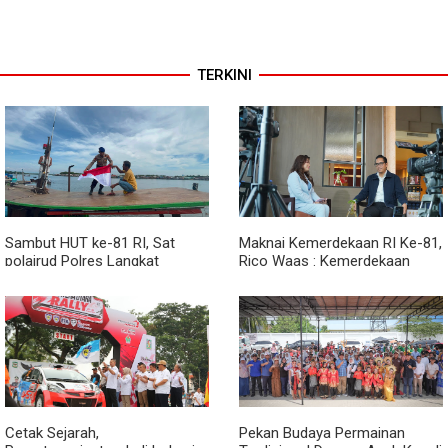
TERKINI
Sambut HUT ke-81 RI, Sat
Maknai Kemerdekaan RI Ke-81,
polairud Polres Langkat
Rico Waas : Kemerdekaan
Bagikan Bendera Merah Putih
Harus Dirasakan Masyarakat
kepada Nelayan
Lewat Peningkatan Pelayanan
Primer
Cetak Sejarah,
Pekan Budaya Permainan