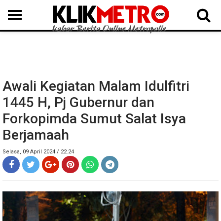
MEDAN
BINJAI
LANGKAT
KARO
DAIRI
SAMOSIR
TAPUT
BATUBARA
DELISERDANG
Awali Kegiatan Malam Idulfitri
1445 H, Pj Gubernur dan
Forkopimda Sumut Salat Isya
Berjamaah
Selasa, 09 April 2024 / 22.24