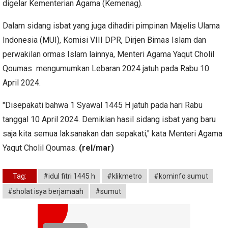
digelar Kementerian Agama (Kemenag).
Dalam sidang isbat yang juga dihadiri pimpinan Majelis Ulama
Indonesia (MUI), Komisi VIII DPR, Dirjen Bimas Islam dan
perwakilan ormas Islam lainnya, Menteri Agama Yaqut Cholil
Qoumas mengumumkan Lebaran 2024 jatuh pada Rabu 10
April 2024.
"Disepakati bahwa 1 Syawal 1445 H jatuh pada hari Rabu
tanggal 10 April 2024. Demikian hasil sidang isbat yang baru
saja kita semua laksanakan dan sepakati," kata Menteri Agama
Yaqut Cholil Qoumas.
(rel/mar)
Tag:
#idul fitri 1445 h
#klikmetro
#kominfo sumut
#sholat isya berjamaah
#sumut