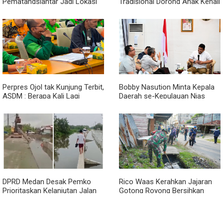
Pematangsiantar Jadi Lokasi
Tradisional Dorong Anak Kenali
Start Sumatera Utara Rally
Budaya dan Kurangi
2026
Ketergantungan Gadget
Perpres Ojol tak Kunjung Terbit,
Bobby Nasution Minta Kepala
ASDM : Berapa Kali Lagi
Daerah se-Kepulauan Nias
Pemerintah Akan Mengubah
Percepat Usulan BKP 2027
Janji?
DPRD Medan Desak Pemko
Rico Waas Kerahkan Jajaran
Prioritaskan Kelanjutan Jalan
Gotong Royong Bersihkan
Belawan Sicanang yang
Parit Jalan Taduan dari
Mangkrak
Sedimentasi Tebal