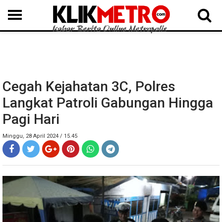
MEDAN
BINJAI
LANGKAT
KARO
DAIRI
SAMOSIR
TAPUT
BATUBARA
DELISERDANG
Cegah Kejahatan 3C, Polres
Langkat Patroli Gabungan Hingga
Pagi Hari
Minggu, 28 April 2024 / 15.45