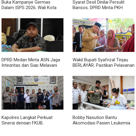
Buka Kampanye Germas
Syarat Desil Dinilai Persulit
Dalam ISPS 2026, Wali Kota
Bansos, DPRD Minta PKH
Tebing Tinggi Apresiasi
Medan Makmur Diperlonggar
Penurunan Stunting
DPRD Medan Minta ASN Jaga
Wakil Bupati Syafrizal Tinjau
Integritas dan Siap Melayani
BERLAYAR, Pastikan Pelayanan
Warga dalam Kondisi Apapun
Publik Hadir hingga Desa
Kapolres Langkat Perkuat
Bobby Nasution Bantu
Sinergi dengan FKUB,
Akomodasi Pasien Leukemia
Kolaborasi Tokoh Agama Jadi
dan Kanker Tiroid Saat Tinjau
Pilar Menjaga Kamtibmas
RSUD Thomsen