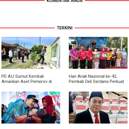
KOMENTAR ANDA
TERKINI
PD AIJ Sumut Kembali
Hari Anak Nasional ke-42,
Amankan Aset Pemprov di
Pemkab Deli Serdang Perkuat
Binjai, Lima Rumah Dinas Eks
Perlindungan Anak
Bioskop Ria Dibongkar