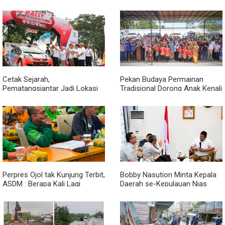
Bagikan Bendera Merah Putih
Harus Dirasakan Masyarakat
kepada Nelayan
Lewat Peningkatan Pelayanan
Primer
Cetak Sejarah,
Pekan Budaya Permainan
Pematangsiantar Jadi Lokasi
Tradisional Dorong Anak Kenali
Start Sumatera Utara Rally
Budaya dan Kurangi
2026
Ketergantungan Gadget
Perpres Ojol tak Kunjung Terbit,
Bobby Nasution Minta Kepala
ASDM : Berapa Kali Lagi
Daerah se-Kepulauan Nias
Pemerintah Akan Mengubah
Percepat Usulan BKP 2027
Janji?