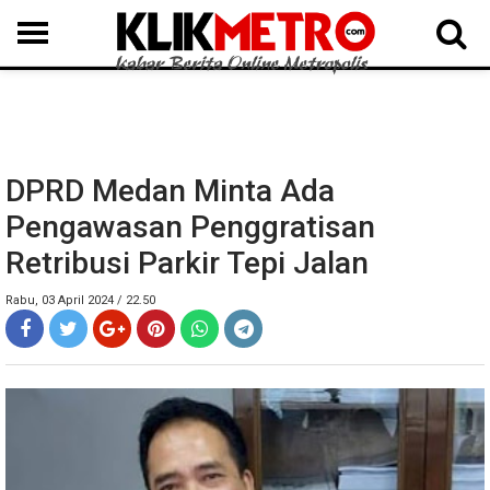
MEDAN
BINJAI
LANGKAT
KARO
DAIRI
SAMOSIR
TAPUT
BATUBARA
DELISERDANG
DPRD Medan Minta Ada
Pengawasan Penggratisan
Retribusi Parkir Tepi Jalan
Rabu, 03 April 2024 / 22.50