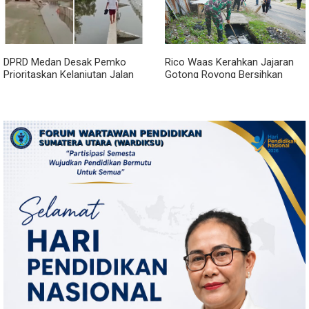
DPRD Medan Desak Pemko
Rico Waas Kerahkan Jajaran
Prioritaskan Kelanjutan Jalan
Gotong Royong Bersihkan
Belawan Sicanang yang
Parit Jalan Taduan dari
Mangkrak
Sedimentasi Tebal