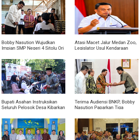
Bobby Nasution Wujudkan
Atasi Macet Jalur Medan Zoo,
Impian SMP Negeri 4 Sitolu Ori
Legislator Usul Kendaraan
Miliki Gedung Permanen
Dialihkan Tembus ke Jalur
Royal Sumatera
Bupati Asahan Instruksikan
Terima Audiensi BNKP, Bobby
Seluruh Pelosok Desa Kibarkan
Nasution Paparkan Tiga
Merah Putih Selama Agustus
Prioritas Pembangunan
Kepulauan Nias