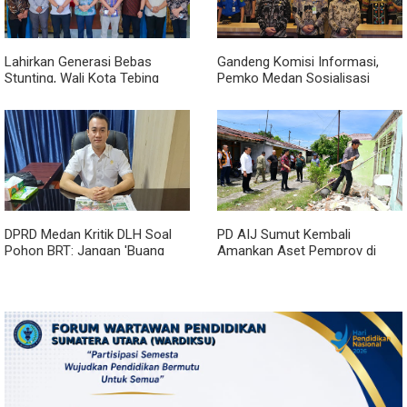
Lahirkan Generasi Bebas
Gandeng Komisi Informasi,
Stunting, Wali Kota Tebing
Pemko Medan Sosialisasi
Tinggi Dorong Optimalisasi
Permendagri No. 2 Tahun 2026
SP3 Catin
DPRD Medan Kritik DLH Soal
PD AIJ Sumut Kembali
Pohon BRT: Jangan 'Buang
Amankan Aset Pemprov di
Badan' dan Harus Transparan!
Binjai, Lima Rumah Dinas Eks
Bioskop Ria Dibongkar