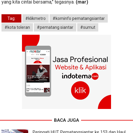
yang kita cintai bersama," tegasnya.
(mar)
Tag:
#klikmetro
#kominfo pematangsiantar
#kota toleran
#pematang siantar
#sumut
BACA JUGA
Peringati HUT Pematangsiantar ke 153 dan Haul