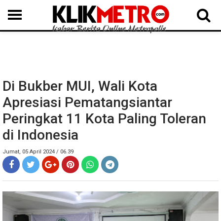
MEDAN
BINJAI
LANGKAT
KARO
DAIRI
SAMOSIR
TAPUT
BATUBARA
DELISERDANG
Di Bukber MUI, Wali Kota
Apresiasi Pematangsiantar
Peringkat 11 Kota Paling Toleran
di Indonesia
Jumat, 05 April 2024 / 06.39