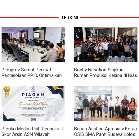
TERKINI
Pemprov Sumut Perkuat
Bobby Nasution Siapkan
Pengelolaan PPID, Optimalkan
Rumah Produksi Kelapa di Nias
Implementasi Permendagri
Utara
Nomor 2 Tahun 2026
Pemko Medan Raih Peringkat II
Bupati Asahan Apresiasi Ketua
Skor Arsip ASN Wilayah
OSIS SMA Panti Budaya Lolos