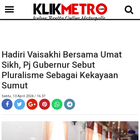
MEDAN
BINJAI
LANGKAT
KARO
DAIRI
SAMOSIR
TAPUT
BATUBARA
DELISERDANG
Hadiri Vaisakhi Bersama Umat
Sikh, Pj Gubernur Sebut
Pluralisme Sebagai Kekayaan
Sumut
Sabtu, 13 April 2024 / 16.37