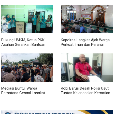
Kanreg VI BKN
Pelatihan Kepemimpinan
Nasional
Dukung UMKM, Ketua PKK
Kapolres Langkat Ajak Warga
Asahan Serahkan Bantuan
Perkuat Iman dan Perangi
untuk Poklak Kelurahan
Narkoba Lewat Safari Jumat
Sentang
Curhat
Mediasi Buntu, Warga
Robi Barus Desak Polisi Usut
Pematang Cengal Langkat
Tuntas Kejanggalan Kematian
Tolak Pengaspalan Dicicil
Winda Lorenza di Helvetia,
Minta Otopsi Ulang