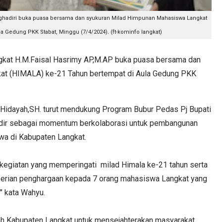
enghadiri buka puasa bersama dan syukuran Milad Himpunan Mahasiswa Langkat
a Gedung PKK Stabat, Minggu (7/4/2024). (ft-kominfo langkat)
kat H.M.Faisal Hasrimy AP,M.AP buka puasa bersama dan
at (HIMALA) ke-21 Tahun bertempat di Aula Gedung PKK
dayah,SH. turut mendukung Program Bubur Pedas Pj Bupati
adir sebagai momentum berkolaborasi untuk pembangunan
a di Kabupaten Langkat.
egiatan yang memperingati milad Himala ke-21 tahun serta
berian penghargaan kepada 7 orang mahasiswa Langkat yang
" kata Wahyu.
ah Kabupaten Langkat untuk mensejahterakan masyarakat