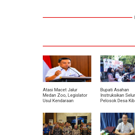
Atasi Macet Jalur
Bupati Asahan
Medan Zoo, Legislator
Instruksikan Selu
Usul Kendaraan
Pelosok Desa Kib
Dialihkan Tembus ke
Merah Putih Sel
Jalur Royal Sumatera
Agustus