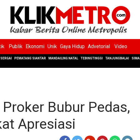
tik
Publik
Ekonomi
Unik
Gaya Hidup
Advetorial
Video
SERGAI
PEMATANG SIANTAR
MANDAILING NATAL
TEBINGTINGGI
TANJUNGBALAI
SIMA
 Proker Bubur Pedas,
at Apresiasi