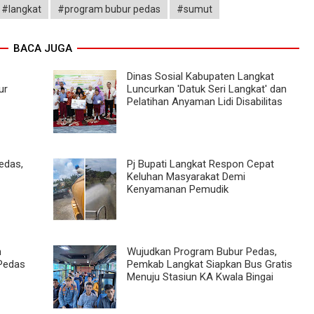
#langkat
#program bubur pedas
#sumut
BACA JUGA
Dinas Sosial Kabupaten Langkat
ur
Luncurkan 'Datuk Seri Langkat' dan
Pelatihan Anyaman Lidi Disabilitas
edas,
Pj Bupati Langkat Respon Cepat
Keluhan Masyarakat Demi
Kenyamanan Pemudik
m
Wujudkan Program Bubur Pedas,
Pedas
Pemkab Langkat Siapkan Bus Gratis
Menuju Stasiun KA Kwala Bingai