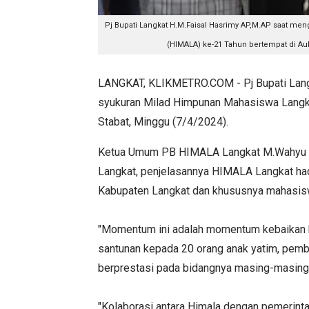
Pj Bupati Langkat H.M.Faisal Hasrimy AP,M.AP saat m
(HIMALA) ke-21 Tahun bertempat di Aul
LANGKAT, KLIKMETRO.COM - Pj Bupati Lang
syukuran Milad Himpunan Mahasiswa Langk
Stabat, Minggu (7/4/2024).
Ketua Umum PB HIMALA Langkat M.Wahyu Hi
Langkat, penjelasannya HIMALA Langkat h
Kabupaten Langkat dan khususnya mahasisw
"Momentum ini adalah momentum kebaikan k
santunan kepada 20 orang anak yatim, pem
berprestasi pada bidangnya masing-masing
"Kolaborasi antara Himala dengan pemerint