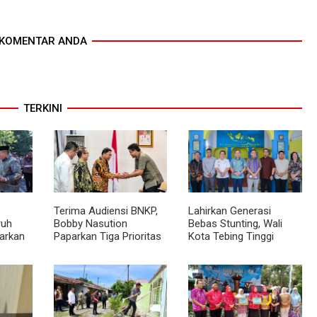
KOMENTAR ANDA
TERKINI
Terima Audiensi BNKP,
Lahirkan Generasi
ruh
Bobby Nasution
Bebas Stunting, Wali
arkan
Paparkan Tiga Prioritas
Kota Tebing Tinggi
ama
Pembangunan
Dorong Optimalisasi
Kepulauan Nias
SP3 Catin