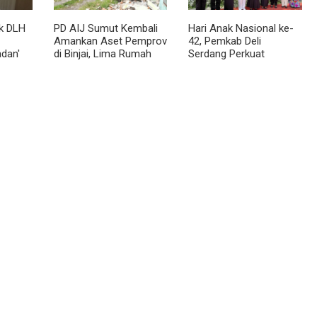
k DLH
PD AIJ Sumut Kembali
Hari Anak Nasional ke-
Amankan Aset Pemprov
42, Pemkab Deli
dan'
di Binjai, Lima Rumah
Serdang Perkuat
aran!
Dinas Eks Bioskop Ria
Perlindungan Anak
Dibongkar