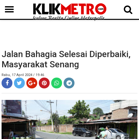
MEDAN
BINJAI
LANGKAT
KARO
DAIRI
SAMOSIR
TAPUT
BATUBARA
DELISERDANG
Jalan Bahagia Selesai Diperbaiki,
Masyarakat Senang
Rabu, 17 April 2024 / 19.46