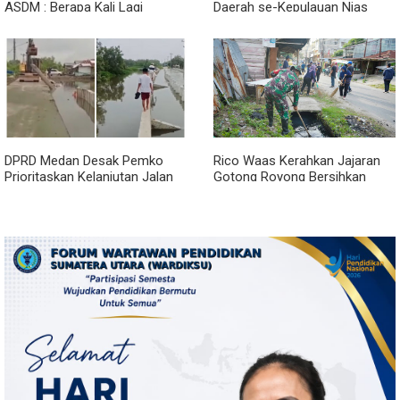
ASDM : Berapa Kali Lagi
Daerah se-Kepulauan Nias
Pemerintah Akan Mengubah
Percepat Usulan BKP 2027
Janji?
DPRD Medan Desak Pemko
Rico Waas Kerahkan Jajaran
Prioritaskan Kelanjutan Jalan
Gotong Royong Bersihkan
Belawan Sicanang yang
Parit Jalan Taduan dari
Mangkrak
Sedimentasi Tebal