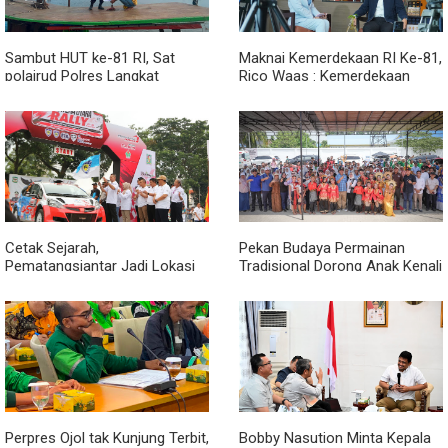
Sambut HUT ke-81 RI, Sat
Maknai Kemerdekaan RI Ke-81,
polairud Polres Langkat
Rico Waas : Kemerdekaan
Bagikan Bendera Merah Putih
Harus Dirasakan Masyarakat
kepada Nelayan
Lewat Peningkatan Pelayanan
Primer
Cetak Sejarah,
Pekan Budaya Permainan
Pematangsiantar Jadi Lokasi
Tradisional Dorong Anak Kenali
Start Sumatera Utara Rally
Budaya dan Kurangi
2026
Ketergantungan Gadget
Perpres Ojol tak Kunjung Terbit,
Bobby Nasution Minta Kepala