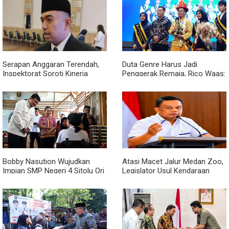
Serapan Anggaran Terendah,
Duta Genre Harus Jadi
Inspektorat Soroti Kinerja
Penggerak Remaja, Rico Waas:
Kadis Perkimcikataru Medan
Jangan Hanya Aktif Saat Ada
Acara
Bobby Nasution Wujudkan
Atasi Macet Jalur Medan Zoo,
Impian SMP Negeri 4 Sitolu Ori
Legislator Usul Kendaraan
Miliki Gedung Permanen
Dialihkan Tembus ke Jalur
Royal Sumatera