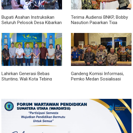
Bupati Asahan Instruksikan
Terima Audiensi BNKP, Bobby
Seluruh Pelosok Desa Kibarkan
Nasution Paparkan Tiga
Merah Putih Selama Agustus
Prioritas Pembangunan
Kepulauan Nias
Lahirkan Generasi Bebas
Gandeng Komisi Informasi,
Stunting, Wali Kota Tebing
Pemko Medan Sosialisasi
Tinggi Dorong Optimalisasi
Permendagri No. 2 Tahun 2026
SP3 Catin