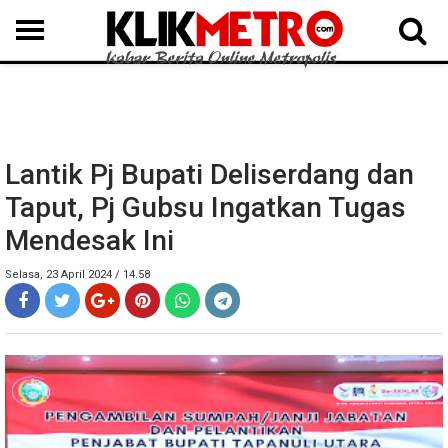
MEDAN
BINJAI
LANGKAT
KARO
DAIRI
SAMOSIR
TAPUT
BATUBARA
DELISERDANG
Lantik Pj Bupati Deliserdang dan
Taput, Pj Gubsu Ingatkan Tugas
Mendesak Ini
Selasa, 23 April 2024 / 14.58