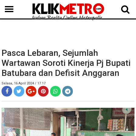
MEDAN
BINJAI
LANGKAT
KARO
DAIRI
SAMOSIR
TAPUT
BATUBARA
DELISERDANG
Pasca Lebaran, Sejumlah
Wartawan Soroti Kinerja Pj Bupati
Batubara dan Defisit Anggaran
Selasa, 16 April 2024 / 17.17