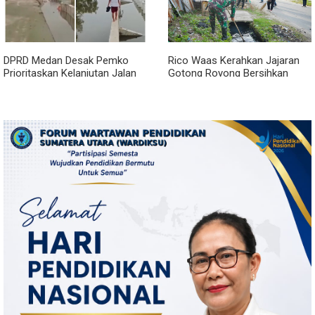
DPRD Medan Desak Pemko
Rico Waas Kerahkan Jajaran
Prioritaskan Kelanjutan Jalan
Gotong Royong Bersihkan
Belawan Sicanang yang
Parit Jalan Taduan dari
Mangkrak
Sedimentasi Tebal