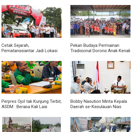
Bagikan Bendera Merah Putih
Harus Dirasakan Masyarakat
kepada Nelayan
Lewat Peningkatan Pelayanan
Primer
Cetak Sejarah,
Pekan Budaya Permainan
Pematangsiantar Jadi Lokasi
Tradisional Dorong Anak Kenali
Start Sumatera Utara Rally
Budaya dan Kurangi
2026
Ketergantungan Gadget
Perpres Ojol tak Kunjung Terbit,
Bobby Nasution Minta Kepala
ASDM : Berapa Kali Lagi
Daerah se-Kepulauan Nias
Pemerintah Akan Mengubah
Percepat Usulan BKP 2027
Janji?