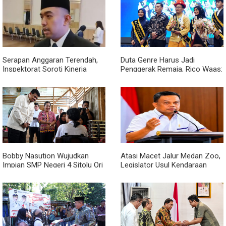
Serapan Anggaran Terendah,
Duta Genre Harus Jadi
Inspektorat Soroti Kinerja
Penggerak Remaja, Rico Waas:
Kadis Perkimcikataru Medan
Jangan Hanya Aktif Saat Ada
Acara
Bobby Nasution Wujudkan
Atasi Macet Jalur Medan Zoo,
Impian SMP Negeri 4 Sitolu Ori
Legislator Usul Kendaraan
Miliki Gedung Permanen
Dialihkan Tembus ke Jalur
Royal Sumatera