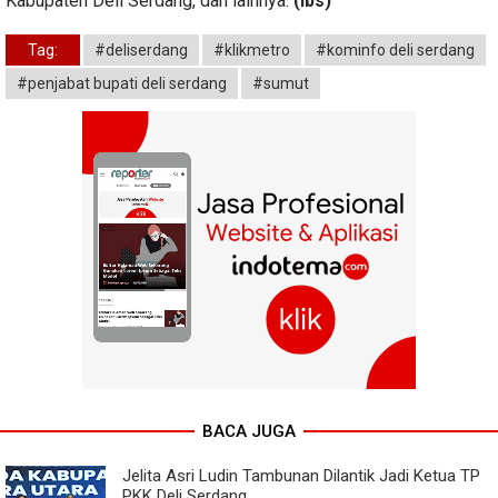
Kabupaten Deli Serdang, dan lainnya.
(lbs)
Tag:
#deliserdang
#klikmetro
#kominfo deli serdang
#penjabat bupati deli serdang
#sumut
BACA JUGA
Jelita Asri Ludin Tambunan Dilantik Jadi Ketua TP
PKK Deli Serdang