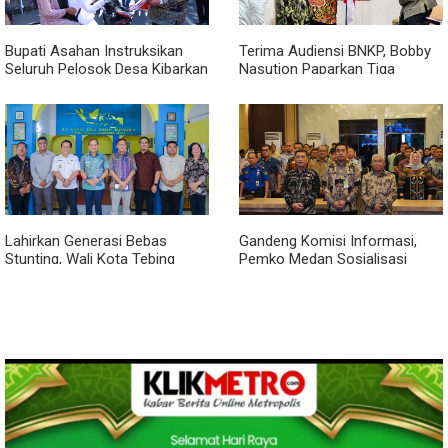
Bupati Asahan Instruksikan
Terima Audiensi BNKP, Bobby
Seluruh Pelosok Desa Kibarkan
Nasution Paparkan Tiga
Merah Putih Selama Agustus
Prioritas Pembangunan
Kepulauan Nias
Lahirkan Generasi Bebas
Gandeng Komisi Informasi,
Stunting, Wali Kota Tebing
Pemko Medan Sosialisasi
Tinggi Dorong Optimalisasi
Permendagri No. 2 Tahun 2026
SP3 Catin