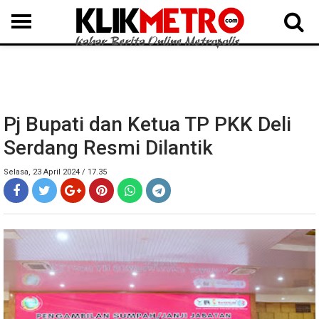
MEDAN
BINJAI
LANGKAT
KARO
DAIRI
SAMOSIR
TAPUT
BATUBARA
DELISERDANG
Pj Bupati dan Ketua TP PKK Deli
Serdang Resmi Dilantik
Selasa, 23 April 2024 / 17.35