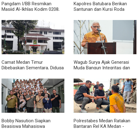
Pangdam I/BB Resmikan
Kapolres Batubara Berikan
Masjid Al-Ikhlas Kodim 0208,
Santunan dan Kursi Roda
Bupati Asahan Harapkan
kepada Warga Penyandang
Sinergitas Makin Kuat
Disabilitas
Camat Medan Timur
Wagub Surya Ajak Generasi
Dibebaskan Sementara, Diduga
Muda Bangun Integritas dan
Terlibat Jual Beli Jabatan
Jauhi Narkoba
Bobby Nasution Siapkan
Polrestabes Medan Ratakan
Beasiswa Mahasiswa
Bantaran Rel KA Medan -
Poltekkes Gunungsitoli, Dukung
Kualanamu yang Jadi Sarang
Lahirnya Tenaga Kesehatan
Narkoba, Sita 3 Kg Ganja dan