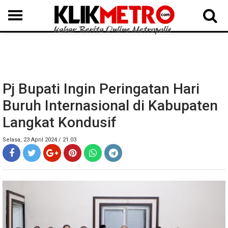
MEDAN
BINJAI
LANGKAT
KARO
DAIRI
SAMOSIR
TAPUT
BATUBARA
DELISERDANG
Pj Bupati Ingin Peringatan Hari
Buruh Internasional di Kabupaten
Langkat Kondusif
Selasa, 23 April 2024 / 21.03