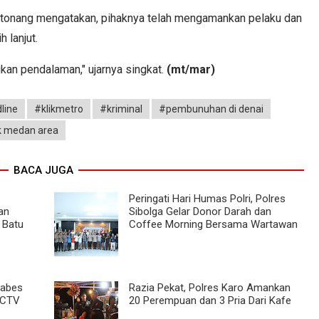
tonang mengatakan, pihaknya telah mengamankan pelaku dan
 lanjut.
kan pendalaman," ujarnya singkat.
(mt/mar)
line
#klikmetro
#kriminal
#pembunuhan di denai
k medan area
BACA JUGA
Peringati Hari Humas Polri, Polres
an
Sibolga Gelar Donor Darah dan
 Batu
Coffee Morning Bersama Wartawan
tabes
Razia Pekat, Polres Karo Amankan
CCTV
20 Perempuan dan 3 Pria Dari Kafe