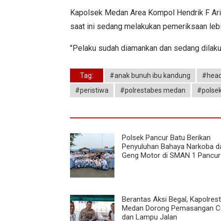
Kapolsek Medan Area Kompol Hendrik F Ari
saat ini sedang melakukan pemeriksaan lebih
"Pelaku sudah diamankan dan sedang dilaku
Tag:
#anak bunuh ibu kandung
#head
#peristiwa
#polrestabes medan
#polse
Polsek Pancur Batu Berikan
Penyuluhan Bahaya Narkoba d
Geng Motor di SMAN 1 Pancur
Berantas Aksi Begal, Kapolres
Medan Dorong Pemasangan 
dan Lampu Jalan