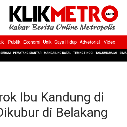
tik
Publik
Ekonomi
Unik
Gaya Hidup
Advetorial
Video
SERGAI
PEMATANG SIANTAR
MANDAILING NATAL
TEBINGTINGGI
TANJUNGBALAI
SIMA
rok Ibu Kandung di
ikubur di Belakang