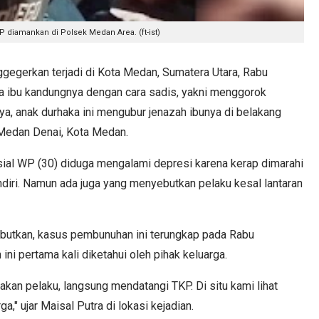
P diamankan di Polsek Medan Area. (ft-ist)
gerkan terjadi di Kota Medan, Sumatera Utara, Rabu
a ibu kandungnya dengan cara sadis, yakni menggorok
ya, anak durhaka ini mengubur jenazah ibunya di belakang
 Medan Denai, Kota Medan.
isial WP (30) diduga mengalami depresi karena kerap dimarahi
iri. Namun ada juga yang menyebutkan pelaku kesal lantaran
ebutkan, kasus pembunuhan ini terungkap pada Rabu
ini pertama kali diketahui oleh pihak keluarga.
nakan pelaku, langsung mendatangi TKP. Di situ kami lihat
," ujar Maisal Putra di lokasi kejadian.