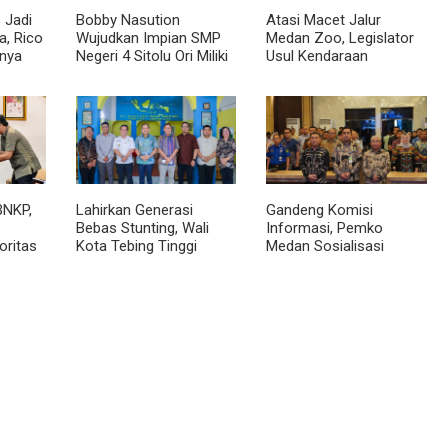
 Jadi
Bobby Nasution
Atasi Macet Jalur
, Rico
Wujudkan Impian SMP
Medan Zoo, Legislator
nya
Negeri 4 Sitolu Ori Miliki
Usul Kendaraan
cara
Gedung Permanen
Dialihkan Tembus ke
Jalur Royal Sumatera
BNKP,
Lahirkan Generasi
Gandeng Komisi
Bebas Stunting, Wali
Informasi, Pemko
oritas
Kota Tebing Tinggi
Medan Sosialisasi
Dorong Optimalisasi
Permendagri No. 2
SP3 Catin
Tahun 2026