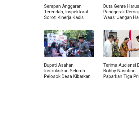
Serapan Anggaran
Duta Genre Harus
Terendah, Inspektorat
Penggerak Remaja
Soroti Kinerja Kadis
Waas: Jangan Ha
Perkimcikataru Medan
Aktif Saat Ada A
Bupati Asahan
Terima Audiensi 
Instruksikan Seluruh
Bobby Nasution
Pelosok Desa Kibarkan
Paparkan Tiga Pri
Merah Putih Selama
Pembangunan
Agustus
Kepulauan Nias