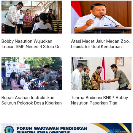
Acara
Bobby Nasution Wujudkan
Atasi Macet Jalur Medan Zoo,
Impian SMP Negeri 4 Sitolu Ori
Legislator Usul Kendaraan
Miliki Gedung Permanen
Dialihkan Tembus ke Jalur
Royal Sumatera
Bupati Asahan Instruksikan
Terima Audiensi BNKP, Bobby
Seluruh Pelosok Desa Kibarkan
Nasution Paparkan Tiga
Merah Putih Selama Agustus
Prioritas Pembangunan
Kepulauan Nias