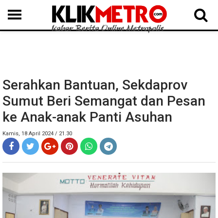
MEDAN
BINJAI
LANGKAT
KARO
DAIRI
SAMOSIR
TAPUT
BATUBARA
DELISERDANG
Serahkan Bantuan, Sekdaprov
Sumut Beri Semangat dan Pesan
ke Anak-anak Panti Asuhan
Kamis, 18 April 2024 / 21.30