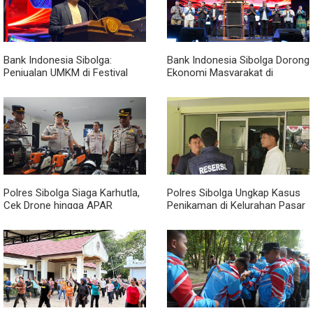
Bank Indonesia Sibolga:
Bank Indonesia Sibolga Dorong
Penjualan UMKM di Festival
Ekonomi Masyarakat di
Tao Toba Joujou Capai 6 Miliar
Festival Tao Toba Jou-jou
2026
Polres Sibolga Siaga Karhutla,
Polres Sibolga Ungkap Kasus
Cek Drone hingga APAR
Penikaman di Kelurahan Pasar
Hadapi Musim Kering
Baru