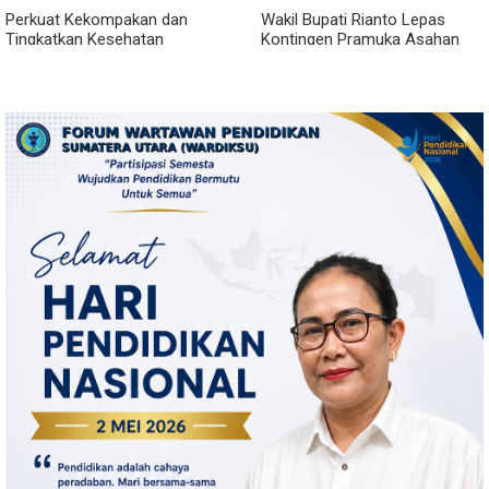
Perkuat Kekompakan dan
Wakil Bupati Rianto Lepas
Tingkatkan Kesehatan
Kontingen Pramuka Asahan
Karyawan, BRI Sibolga Gelar
Menuju Jamnas XII 2026 di
Olahraga Rutin
Cibubur