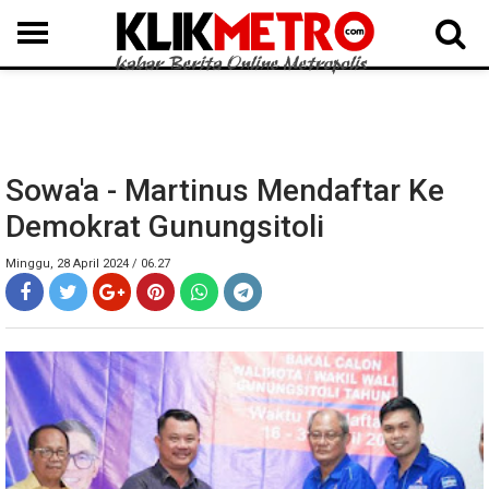
MEDAN
BINJAI
LANGKAT
KARO
DAIRI
SAMOSIR
TAPUT
BATUBARA
DELISERDANG
Sowa'a - Martinus Mendaftar Ke
Demokrat Gunungsitoli
Minggu, 28 April 2024 / 06.27