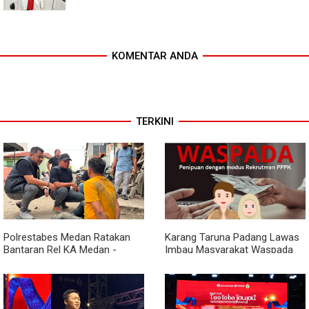
KOMENTAR ANDA
TERKINI
Polrestabes Medan Ratakan
Karang Taruna Padang Lawas
Bantaran Rel KA Medan -
Imbau Masyarakat Waspada
Kualanamu yang Jadi Sarang
Penipuan Penerimaan PPPK
Narkoba, Sita 3 Kg Ganja dan
Sejumlah Paket Sabu