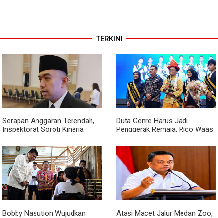
TERKINI
Serapan Anggaran Terendah,
Duta Genre Harus Jadi
Inspektorat Soroti Kinerja
Penggerak Remaja, Rico Waas:
Kadis Perkimcikataru Medan
Jangan Hanya Aktif Saat Ada
Acara
Bobby Nasution Wujudkan
Atasi Macet Jalur Medan Zoo,