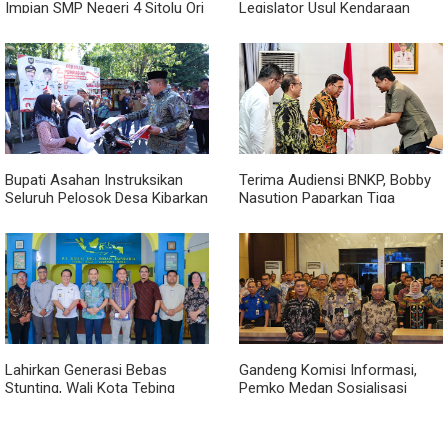
Impian SMP Negeri 4 Sitolu Ori
Legislator Usul Kendaraan
Miliki Gedung Permanen
Dialihkan Tembus ke Jalur
Royal Sumatera
Bupati Asahan Instruksikan
Terima Audiensi BNKP, Bobby
Seluruh Pelosok Desa Kibarkan
Nasution Paparkan Tiga
Merah Putih Selama Agustus
Prioritas Pembangunan
Kepulauan Nias
Lahirkan Generasi Bebas
Gandeng Komisi Informasi,
Stunting, Wali Kota Tebing
Pemko Medan Sosialisasi
Tinggi Dorong Optimalisasi
Permendagri No. 2 Tahun 2026
SP3 Catin