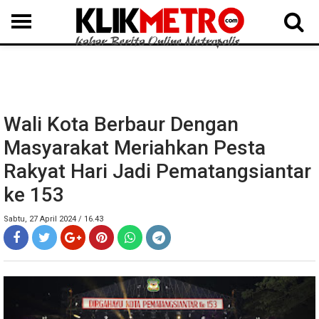
MEDAN
BINJAI
LANGKAT
KARO
DAIRI
SAMOSIR
TAPUT
BATUBARA
DELISERDANG
Wali Kota Berbaur Dengan
Masyarakat Meriahkan Pesta
Rakyat Hari Jadi Pematangsiantar
ke 153
Sabtu, 27 April 2024 / 16.43