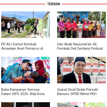
TERKINI
PD AIJ Sumut Kembali
Hari Anak Nasional ke-42,
Amankan Aset Pemprov di
Pemkab Deli Serdang Perkuat
Binjai, Lima Rumah Dinas Eks
Perlindungan Anak
Bioskop Ria Dibongkar
Buka Kampanye Germas
Syarat Desil Dinilai Persulit
Dalam ISPS 2026, Wali Kota
Bansos, DPRD Minta PKH
Tebing Tinggi Apresiasi
Medan Makmur Diperlonggar
Penurunan Stunting