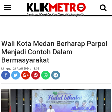
MEDAN
BINJAI
LANGKAT
KARO
DAIRI
SAMOSIR
TAPUT
BATUBARA
DELISERDANG
Wali Kota Medan Berharap Parpol
Menjadi Contoh Dalam
Bermasyarakat
Minggu, 21 April 2024 / 18.35