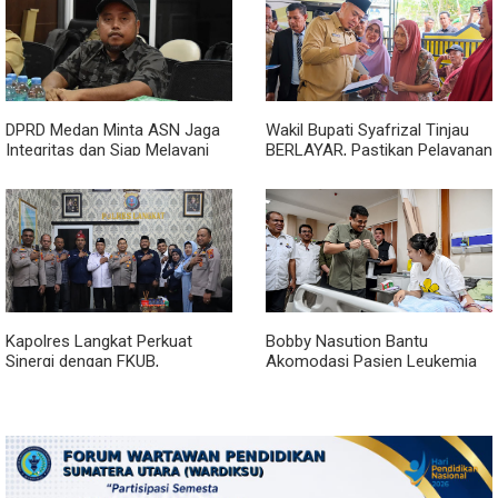
DPRD Medan Minta ASN Jaga
Wakil Bupati Syafrizal Tinjau
Integritas dan Siap Melayani
BERLAYAR, Pastikan Pelayanan
Warga dalam Kondisi Apapun
Publik Hadir hingga Desa
Kapolres Langkat Perkuat
Bobby Nasution Bantu
Sinergi dengan FKUB,
Akomodasi Pasien Leukemia
Kolaborasi Tokoh Agama Jadi
dan Kanker Tiroid Saat Tinjau
Pilar Menjaga Kamtibmas
RSUD Thomsen