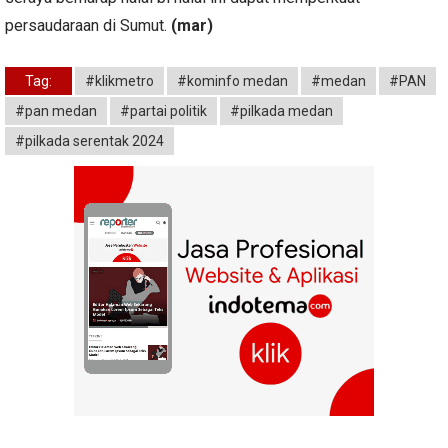
persaudaraan di Sumut.
(mar)
Tag:
#klikmetro
#kominfo medan
#medan
#PAN
#pan medan
#partai politik
#pilkada medan
#pilkada serentak 2024