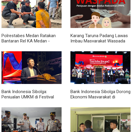
Polrestabes Medan Ratakan
Karang Taruna Padang Lawas
Bantaran Rel KA Medan -
Imbau Masyarakat Waspada
Kualanamu yang Jadi Sarang
Penipuan Penerimaan PPPK
Narkoba, Sita 3 Kg Ganja dan
Sejumlah Paket Sabu
Bank Indonesia Sibolga:
Bank Indonesia Sibolga Dorong
Penjualan UMKM di Festival
Ekonomi Masyarakat di
Tao Toba Joujou Capai 6 Miliar
Festival Tao Toba Jou-jou
2026