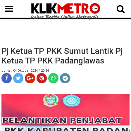
MEDAN
BINJAI
LANGKAT
KARO
DAIRI
SAMOSIR
TAPUT
BATUBARA
DELISERDANG
Pj Ketua TP PKK Sumut Lantik Pj
Ketua TP PKK Padanglawas
Jumat, 04 Oktober 2024 / 20.34