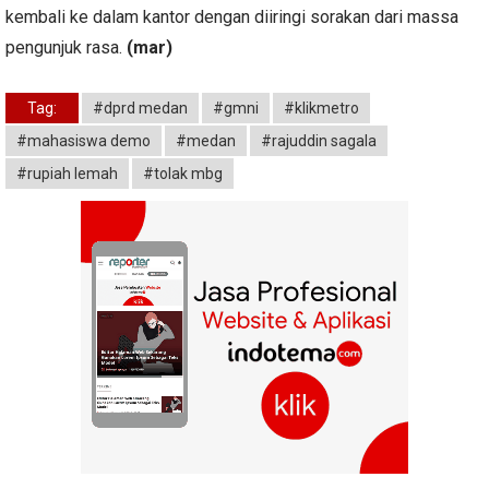
kembali ke dalam kantor dengan diiringi sorakan dari massa
pengunjuk rasa.
(mar)
Tag:
#dprd medan
#gmni
#klikmetro
#mahasiswa demo
#medan
#rajuddin sagala
#rupiah lemah
#tolak mbg