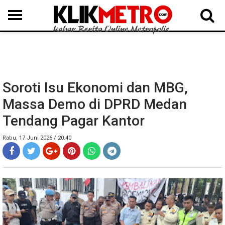
MEDAN
BINJAI
LANGKAT
KARO
DAIRI
SAMOSIR
TAPUT
BATUBARA
DELISERDANG
Soroti Isu Ekonomi dan MBG,
Massa Demo di DPRD Medan
Tendang Pagar Kantor
Rabu, 17 Juni 2026 / 20.40