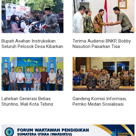
Bupati Asahan Instruksikan
Terima Audiensi BNKP, Bobby
Seluruh Pelosok Desa Kibarkan
Nasution Paparkan Tiga
Merah Putih Selama Agustus
Prioritas Pembangunan
Kepulauan Nias
Lahirkan Generasi Bebas
Gandeng Komisi Informasi,
Stunting, Wali Kota Tebing
Pemko Medan Sosialisasi
Tinggi Dorong Optimalisasi
Permendagri No. 2 Tahun 2026
SP3 Catin