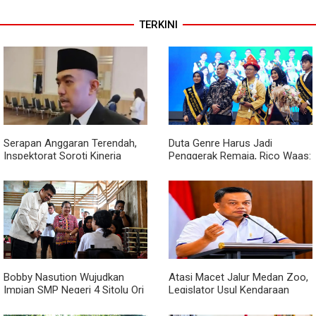
TERKINI
Serapan Anggaran Terendah,
Duta Genre Harus Jadi
Inspektorat Soroti Kinerja
Penggerak Remaja, Rico Waas:
Kadis Perkimcikataru Medan
Jangan Hanya Aktif Saat Ada
Acara
Bobby Nasution Wujudkan
Atasi Macet Jalur Medan Zoo,
Impian SMP Negeri 4 Sitolu Ori
Legislator Usul Kendaraan
Miliki Gedung Permanen
Dialihkan Tembus ke Jalur
Royal Sumatera