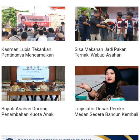
Rasulullah melalui Batubara
Kemenangan di Pemilu 2029
Bersholawat
Kasman Lubis Tekankan
Sisa Makanan Jadi Pakan
Pentingnya Mengamalkan
Ternak, Wabup Asahan
Empat Pilar Berbangsa dan
Apresiasi Inovasi KKN UGM
Bernegara Dalam Kehidupan
Bupati Asahan Dorong
Legislator Desak Pemko
Penambahan Kuota Anak
Medan Segera Bangun Kembali
Asahan Masuk IPDN
Pustu Labuhan Deli