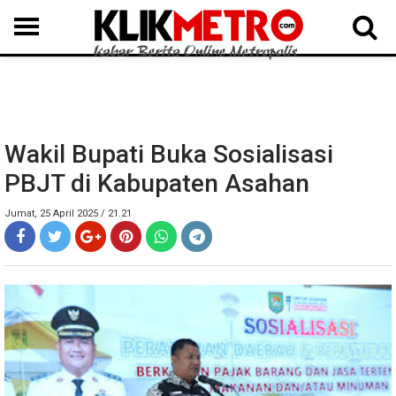
MEDAN
BINJAI
LANGKAT
KARO
DAIRI
SAMOSIR
TAPUT
BATUBARA
DELISERDANG
Wakil Bupati Buka Sosialisasi
PBJT di Kabupaten Asahan
Jumat, 25 April 2025 / 21.21