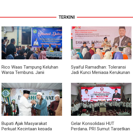
TERKINI
Rico Waas Tampung Keluhan
Syaiful Ramadhan: Toleransi
Warga Tembung, Janji
Jadi Kunci Menjaga Kerukunan
Perbaikan Rampung Tahun Ini
di Tengah Keberagaman Kota
Medan
Bupati Ajak Masyarakat
Gelar Konsolidasi HUT
Perkuat Kecintaan kepada
Perdana, PRI Sumut Targetkan