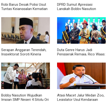
Robi Barus Desak Polisi Usut
DPRD Sumut Apresiasi
Tuntas Kejanggalan Kematian
Langkah Bobby Nasution
Winda Lorenza di Helvetia,
Berkantor di Kepulauan Nias,
Minta Otopsi Ulang
Dinilai Percepat Pembangunan
Serapan Anggaran Terendah,
Duta Genre Harus Jadi
Inspektorat Soroti Kinerja
Penggerak Remaja, Rico Waas:
Kadis Perkimcikataru Medan
Jangan Hanya Aktif Saat Ada
Acara
Bobby Nasution Wujudkan
Atasi Macet Jalur Medan Zoo,
Impian SMP Negeri 4 Sitolu Ori
Legislator Usul Kendaraan
Miliki Gedung Permanen
Dialihkan Tembus ke Jalur