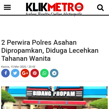
MEDAN
BINJAI
LANGKAT
KARO
DAIRI
SAMOSIR
TAPUT
BATUBARA
DELISERDANG
2 Perwira Polres Asahan
Dipropamkan, Diduga Lecehkan
Tahanan Wanita
Kamis, 15 Mei 2025 / 23.43